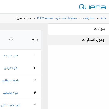
خانه
مسابقات
مسابقه اسنپ‌فود - PHP/Laravel
جدول امتیازات
سؤالات
جدول امتیازات
رتبه
نام
۱
امیر علیزاده
۲
کاوه مرادی
۳
علیرضا بیطاری
۴
پیام یاسائی
۵
امیر شه بندگان