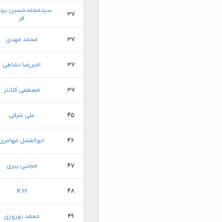
سیدمحمدحسین یزدا
۳۷
فر
۳۷
محمد مهدی
۳۷
امیررضا نشاطی
۳۷
مصطفی کلانتر
۴۵
علی شرفی
۴۶
ابوالفضل مهاجری
۴۷
مجتبی پیری
K H
۴۸
۴۹
محمد نوروزی