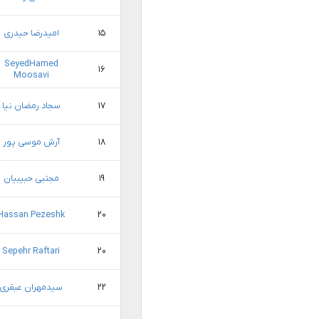
۱۵
امیدرضا حیدری
SeyedHamed
۱۶
Moosavi
۱۷
سجاد رمضان نیا
۱۸
آرش موسی پور
۱۹
مجتبی حبیبیان
Hassan Pezeshk
۲۰
Sepehr Raftari
۲۰
۲۲
سیدمهران عبقری