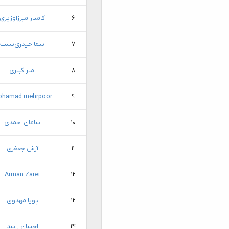
۶
کامیار میرزاوزیری
۷
نیما حیدری‌نسب
۸
امیر کبیری
hamad mehrpoor
۹
۱۰
سامان احمدی
۱۱
آرش جعفری
Arman Zarei
۱۲
۱۲
پویا مهدوی
۱۴
احسان راستا