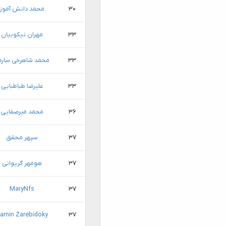
۳۰
محمد دانش آموز
۳۳
مهران نیکوبیان
۳۳
محمد شاهرخی سارد
۳۳
علیرضا طباطبایی
۳۶
محمد میرصفایی
۳۷
سپهر محقق
۳۷
هومهر گریوانی
MaryNfs
۳۷
amin Zarebidoky
۳۷