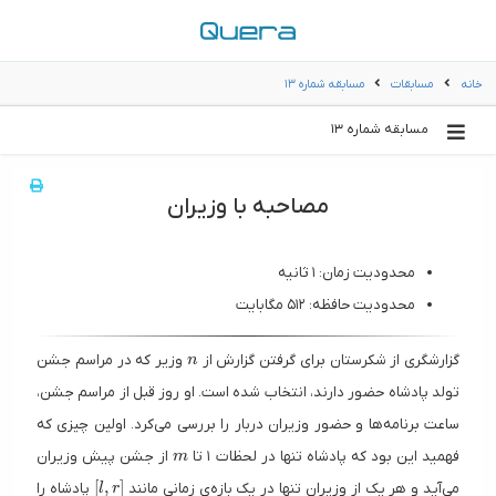
خانه
مسابقات
مسابقه شماره ١٣
مسابقه شماره ١٣
مصاحبه با وزیران
محدودیت زمان: ۱ ثانیه
محدودیت حافظه: ۵۱۲ مگابایت
n
گزارشگری از شکرستان برای گرفتن گزارش از
وزیر که در مراسم جشن
n
تولد پادشاه حضور دارند، انتخاب شده است. او روز قبل از مراسم جشن،
ساعت برنامه‌ها و حضور وزیران دربار را بررسی می‌کرد. اولین چیزی که
m
فهمید این بود که پادشاه تنها در لحظات ۱ تا
از جشن پیش وزیران
m
[l, r]
[
,
]
می‌آید و هر یک از وزیران تنها در یک بازه‌ی زمانی مانند
پادشاه را
l
r