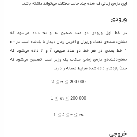
این بازه‌ی زمانی گم شده چند حالت مختلف می‌تواند داشته باشد.
ورودی
m
n
در خط اول ورودی دو عدد صحیح
و
داده می‌شود که
m
n
نشان‌دهنده‌ی تعداد وزیران و آخرین زمان دیدار با پادشاه است. در n -
r
l
1
خط بعدی در هر خط دو عدد طبیعی
و
داده می‌شود که
r
l
نشان‌دهنده‌ی بازه‌ی زمانی ملاقات یک وزیر است. تضمین می‌شود که
حتماً بازه‌های داده شده شرایط مساله را دارد.
2 \leq n \leq 200 \ 000
2
≤
≤
2
0
0
0
0
0
n
1 \leq m \leq 200 \ 000
1
≤
≤
2
0
0
0
0
0
m
1 \leq l \leq r \leq m
1
≤
≤
≤
l
r
m
خروجی