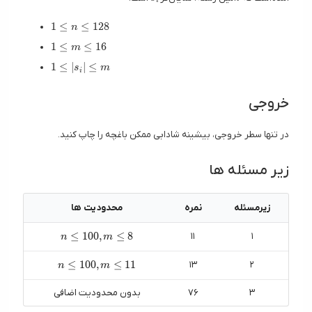
i
1 \le n \le 128
1
≤
≤
1
2
8
n
1 \le m \le 16
1
≤
≤
1
6
m
1 \le |s_i| \le m
1
≤
∣
∣
≤
s
m
i
خروجی
در تنها سطر خروجی، بیشینه شادابی ممکن باغچه را چاپ کنید.
زیر مسئله ها
زیرمسئله
نمره
محدودیت ها
n \le 100, m \le 8
≤
1
0
0
,
≤
8
۱۱
۱
n
m
n \le 100, m \le 11
≤
1
0
0
,
≤
1
1
۱۳
۲
n
m
۳
۷۶
بدون محدودیت اضافی