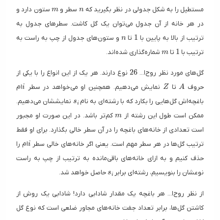
m
n
مستطیل را به شکل جدولی در نظر بگیرید که
سطر و
ستون دارد و
m
n
در هر خانه از آن جدول می‌توان یک گل کاشت. سطرهای جدول به
n
1
1
ترتیب از بالا به پایین با
تا
و ستون‌های جدول از چپ به راست به
n
m
1
1
ترتیب با
تا
شماره‌گذاری شده‌اند.
m
26
2
6
گل‌های مورد نظر روح‌ا...
نوع دارند. هر یک از این انواع را با یکی از
i
Z
A
حروف
تا
نمایش می‌دهیم. همچنین او می‌خواهد در سطر
ام
i
Z
A
s_i
باغچه‌اش گل‌هایی را بکارد که با رشته‌ای به نام
نمایششان می‌دهیم.
s
i
m
ممکن است طول این رشته از
کم‌تر باشد. در این صورت او مجبور
m
است تعدادی از خانه‌های باغچه را در آن سطر خالی بگذارد. برای او فقط
i
ترتیب گل‌ها در هر سطر مهم است. یعنی اگر خانه‌های خالی سطر
ام را
i
حذف کنیم و به ازای خانه‌های باقی‌مانده به ترتیب از چپ به راست
s_i
نوعشان را بنویسیم، رشته‌ای برابر
حاصل خواهد شد.
s
i
از نظر روح‌ا... هر باغچه یک مقدار شادابی دارد! شادابی یک روش از
کاشتن گل‌ها، برابر تعداد جفت خانه‌های مجاور ضلعی است که نوع گل