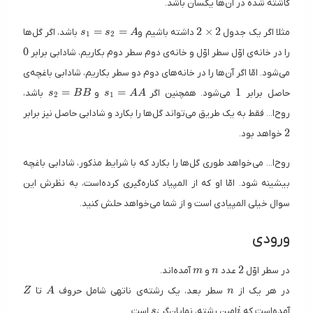
کاشته شده در آن‌ها یکسان باشد.
s_1 = s_2 = A
2 \times 2
=
=
2
×
2
مثلا اگر یک جدول
داشته باشیم و
باشد، اگر گل‌ها
s
s
A
1
2
0
0
را در خانه‌ی اوّل سطر اوّل و خانه‌ی دوم سطر دوم بکاریم، شادابی برابر
می‌شود. امّا اگر آن‌ها را در خانه‌های دوم دو سطر بکاریم، شادابی باغچه‌ی
s_2 = BB
s_1 = AA
1
=
=
1
حاصل برابر
می‌شود. همچنین اگر
و
باشد،
s
B
B
s
A
A
2
1
روح‌ا... فقط به یک طریق می‌تواند گل‌ها را بکارد و شادابی حاصل نیز برابر
2
2
خواهد بود.
روح‌ا... می‌خواهد طوری گل‌ها را بکارد که با شرایط مذکور، شادابی باغچه
بیشینه شود. امّا او که از المپیاد کناره‌گیری کرده‌است، به نظرش این
سوال خیلی المپیادی است و از شما می‌خواهد حلش کنید.
ورودی
m
n
2
2
در سطر اوّل
عدد
و
آمده‌اند.
m
n
Z
A
n
در هر یک از
سطر بعد، یک رشته‌‌ی ناتهی شامل حروف
تا
Z
A
n
s_i
i
آمده‌است که
امین رشته، نمایان‌گر
است.
s
i