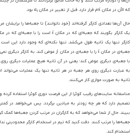
آن‌ها را دوباره مرتب کنند و به حالت سابق برگردانند تا سرعتشان در چینش
a_i
i
که الآن در مکان
ام قرار دارد، قبل از تغییر در مکان
بود.
a
i
i
حال ‌آن‌ها تعدادی کارگر گرفته‌اند (خود ناتوانند) تا جعبه‌ها را برایشان مر
i
یک کارگر بگویند که جعبه‌ای که در مکان
است را با جعبه‌ای که در م
i
کارگر تنها یک ثانیه طول می‌کشد. تنها نکته‌ای که وجود دارد این است 
j
i
جعبه‌ی در مکان
را با جعبه‌ی در مکان
عوض کند، به کارگر دیگری نمی
j
i
با جعبه‌ی دیگری عوض کند؛ یعنی در آن ثانیه هیچ عملیات دیگری روی ا
به عبارت دیگری روی هر جعبه در هر ثانیه تنها یک عملیات می‌تواند انج
ثانیه به صورت موازی کار می‌کنند.
متاسفانه سایت‌های رقیب کوئرا از این فرصت دوری کوئرا استفاده کرده و ه
تصمیم دارد که هر چه زودتر به میادین برگردد. پس می‌خواهد در کمت
ببیند. حال از شما می‌خواهد که به کارگران در مرتب کردن جعبه‌ها کمک ک
جعبه‌ها را مرتب کنند. دقت کنید که تیم در استخدام کارگر محدودیتی ندارد
استخدام کند.