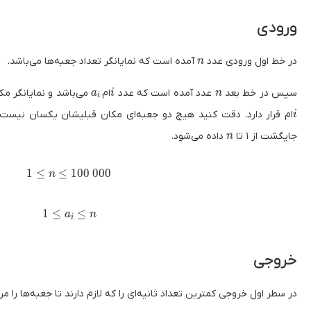
ورودی
n
در خط اول ورودی عدد
‌ آمده است که نمایانگر تعداد جعبه‌ها می‌باشد.
n
a_i
i
n
سپس در خط بعد
‌ عدد آمده است که عدد
‌ام
می‌باشد و نمایانگر مک
a
i
n
i
i
ام قرار دارد. دقت کنید هیچ دو جعبه‌ای مکان قبلیشان یکسان نیست
i
n
جایگشت از ۱ تا
داده می‌شود.
n
1 \le n \le 100 \ 000
1
≤
≤
1
0
0
0
0
0
n
1 \le a_i \le n
1
≤
≤
a
n
i
خروجی
در سطر اول خروجی کمترین تعداد ثانیه‌‌ای را که لازم دارند تا جعبه‌ها را م