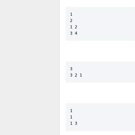
1

2

1 2

3 4
3

3 2 1
1

1

1 3