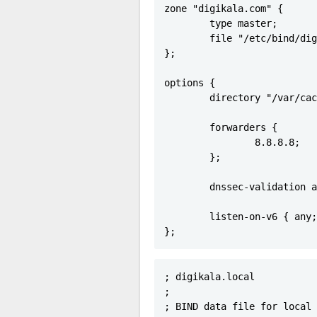
zone "digikala.com" {

        type master;

        file "/etc/bind/dig
};

options {

        directory "/var/cac
        forwarders {

                8.8.8.8;

        };

        dnssec-validation a
        listen-on-v6 { any;
};
; digikala.local

;

; BIND data file for local 