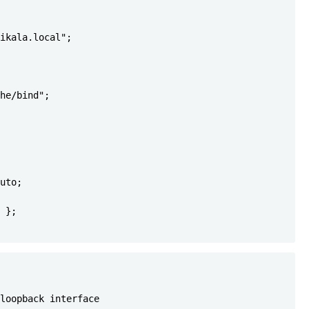
ikala.local";

he/bind";

uto;

 };

Copy
loopback interface
