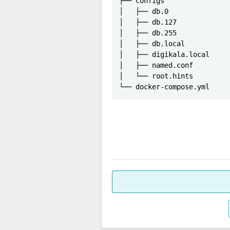
├── configs

│   ├── db.0

│   ├── db.127

│   ├── db.255

│   ├── db.local

│   ├── digikala.local

│   ├── named.conf

│   └── root.hints

└── docker-compose.yml