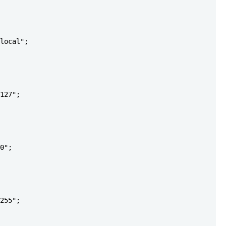
local";

127";

0";

255";
