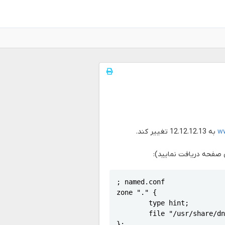
ww
به 12.12.12.13 تغییر کند.
; named.conf

zone "." {

        type hint;

        file "/usr/share/dn
};
