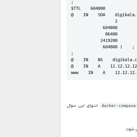
;

$TTL    604800

@    IN    SOA    digikala.
                  2        
             604800        
              86400        
            2419200        
             604800 )    ; 
;

@    IN    NS    digikala.c
@    IN    A    12.12.12.12
انتهای این سوال
docker-compose.