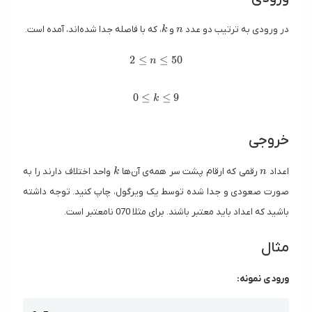
k
n
در ورودی به ترتیب دو عدد
و
، که با فاصله جدا شده‌اند، آمده است.
k
n
2 ≤ n ≤ 50
2
≤
≤
5
0
n
0 ≤ k ≤ 9
0
≤
≤
9
k
خروجی
k
n
اعداد
رقمی که ارقام پشت سر همه‌ی آن‌ها
واحد اختلاف دارند را به
k
n
صورت صعودی و جدا شده توسط یک ویرگول، چاپ کنید. توجه داشته
باشید که اعداد باید معتبر باشند. برای مثلا 070 نامعتبر است.
مثال
ورودی نمونه:
Copy