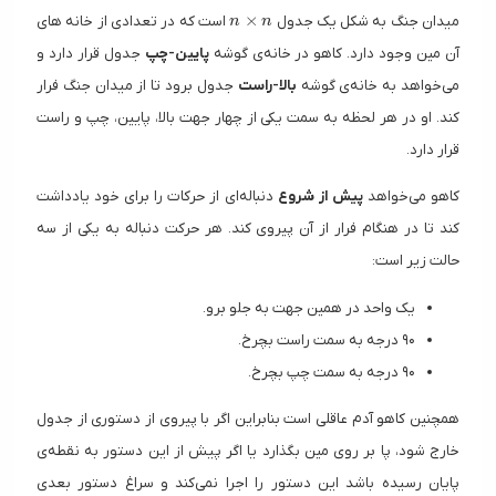
n \times n
×
میدان جنگ به شکل یک جدول
است که در تعدادی از خانه های
n
n
آن مین وجود دارد. کاهو در خانه‌ی گوشه
پایین-چپ
جدول قرار دارد و
می‌خواهد به خانه‌ی گوشه
بالا-راست
جدول برود تا از میدان جنگ فرار
کند. او در هر لحظه به سمت یکی از چهار جهت بالا، پایین، چپ و راست
قرار دارد.
کاهو می‌خواهد
پیش از شروع
دنباله‌ای از حرکات را برای خود یادداشت
کند تا در هنگام فرار از آن پیروی کند. هر حرکت دنباله به یکی از سه
حالت زیر است:
یک واحد در همین جهت به جلو برو.
۹۰ درجه به سمت راست بچرخ.
۹۰ درجه به سمت چپ بچرخ.
همچنین کاهو آدم عاقلی است بنابراین اگر با پیروی از دستوری از جدول
خارج شود، پا بر روی مین بگذارد یا اگر پیش از این دستور به نقطه‌ی
پایان رسیده باشد این دستور را اجرا نمی‌کند و سراغ دستور بعدی