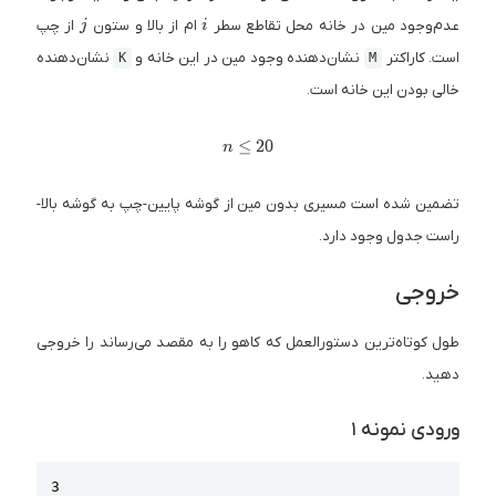
j
i
عدم‌وجود مین در خانه محل تقاطع سطر
ام از بالا و ستون
از چپ
j
i
است. کاراکتر
نشان‌دهنده وجود مین در این خانه و
نشان‌دهنده
K
M
خالی بودن این خانه است.
n \le 20
≤
2
0
n
تضمین شده است مسیری بدون مین از گوشه پایین-چپ به گوشه بالا-
راست جدول وجود دارد.
خروجی
طول کوتاه‌ترین دستورالعمل که کاهو را به مقصد می‌رساند را خروجی
دهید.
ورودی نمونه ۱
Copy
3
