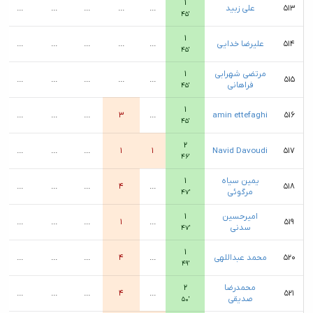
۱
۵۱۳
علی زبید
...
...
...
...
...
۴۵′
۱
۵۱۴
علیرضا خدایی
...
...
...
...
...
۴۵′
مرتضی شهرابی
۱
...
...
...
...
...
۵۱۵
فراهانی
۴۵′
۱
...
...
...
۳
...
amin ettefaghi
۵۱۶
۴۵′
۲
...
...
...
۱
۱
Navid Davoudi
۵۱۷
۴۶′
یمین سیاه
۱
...
...
...
۴
...
۵۱۸
مرگوئی
۴۷′
امیرحسین
۱
...
...
...
۱
...
۵۱۹
سدنی
۴۷′
۱
۵۲۰
محمد عبداللهی
...
۴
...
...
...
۴۹′
محمدرضا
۲
...
...
...
۴
...
۵۲۱
صدیقی
۵۰′