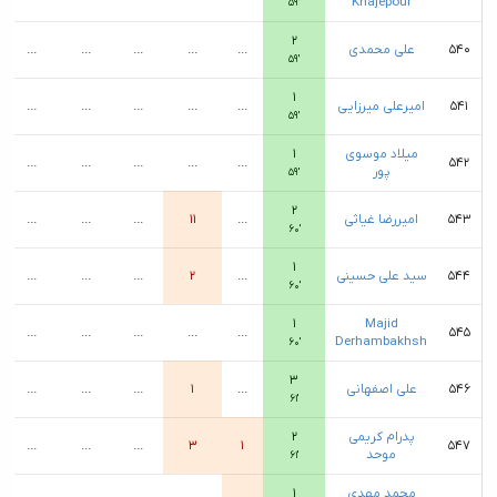
Khajepour
۵۹′
۲
۵۴۰
علی محمدی
...
...
...
...
...
۵۹′
۱
۵۴۱
امیرعلی میرزایی
...
...
...
...
...
۵۹′
میلاد موسوی
۱
...
...
...
...
...
۵۴۲
پور
۵۹′
۲
۵۴۳
امیررضا غیاثی
...
۱۱
...
...
...
۶۰′
۱
۵۴۴
سید علی حسینی
...
۲
...
...
...
۶۰′
۱
Majid
...
...
...
...
...
۵۴۵
Derhambakhsh
۶۰′
۳
۵۴۶
علی اصفهانی
...
۱
...
...
...
۶۱′
پدرام کریمی
۲
...
...
...
۳
۱
۵۴۷
موحد
۶۱′
محمد مهدی
۱