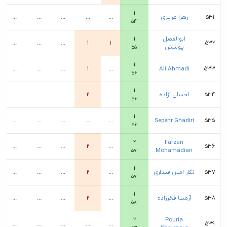
۱
۵۳۱
زهرا عزیزی
...
...
...
...
...
۵۴′
ابوالفضل
۱
...
...
...
۱
۱
۵۳۲
پوشش
۵۵′
۱
...
...
...
۱
...
Ali Ahmadi
۵۳۳
۵۶′
۱
۵۳۴
احسان آزاده
...
۲
...
...
...
۵۶′
۱
...
...
...
...
...
Sepehr Ghadiri
۵۳۵
۵۶′
۲
Farzan
...
...
...
۲
...
۵۳۶
Mohamadian
۵۷′
۱
۵۳۷
نگار امین قیداری
...
۲
...
...
...
۵۷′
۱
۵۳۸
آرمیتا فخرزاده
...
۲
...
...
...
۵۸′
۲
Pouria
...
...
...
...
...
۵۳۹