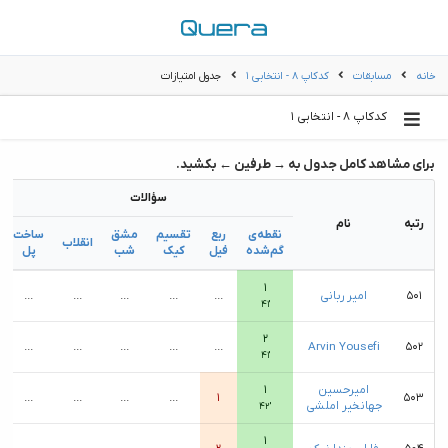
خانه
مسابقات
کدکاپ ۸ - انتخابی ۱
جدول امتیازات
کدکاپ ۸ - انتخابی ۱
برای مشاهد کامل جدول به → طرفین ← بکشید.
سؤالات
رتبه
نام
نقطه‌ی
ربع
تقسیم
مشق
ساخت
انقلاب
گم‌شده
فیل
کیک
شب
پل
۱
۵۰۱
امیر ربانی
...
...
...
...
...
۴۱′
۲
...
...
...
...
...
Arvin Yousefi
۵۰۲
۴۱′
امیرحسین
۱
...
...
...
...
۱
۵۰۳
جهانخیر املشی
۴۲′
۱