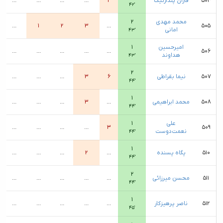
۵۰۴
فاران پندارنیک
۲
...
...
...
...
۴۲′
محمد مهدی
۲
...
۱
۲
۳
...
۵۰۵
امانی
۴۳′
امیرحسین
۱
...
...
...
...
...
۵۰۶
هداوند
۴۳′
۲
۵۰۷
نیما بقراطی
۶
۳
...
...
...
۴۴′
۱
۵۰۸
محمد ابراهیمی
...
۳
...
...
...
۴۴′
علی
۱
...
...
...
...
۳
۵۰۹
نعمت‌دوست
۴۴′
۱
۵۱۰
پگاه پسنده
...
۲
...
...
...
۴۴′
۲
۵۱۱
محسن میرزائی
...
...
...
...
...
۴۴′
۱
۵۱۲
ناصر پرهیزکار
...
...
...
...
...
۴۵′