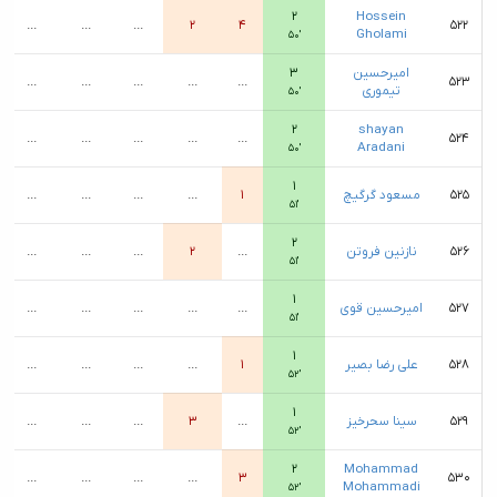
۲
Hossein
...
...
...
۲
۴
۵۲۲
Gholami
۵۰′
امیرحسین
۳
...
...
...
...
...
۵۲۳
تیموری
۵۰′
۲
shayan
...
...
...
...
...
۵۲۴
Aradani
۵۰′
۱
۵۲۵
مسعود گرگیچ
۱
...
...
...
...
۵۱′
۲
۵۲۶
نازنین فروتن
...
۲
...
...
...
۵۱′
۱
۵۲۷
امیرحسین قوی
...
...
...
...
...
۵۱′
۱
۵۲۸
علی رضا بصیر
۱
...
...
...
...
۵۲′
۱
۵۲۹
سینا سحرخیز
...
۳
...
...
...
۵۲′
۲
Mohammad
...
...
...
...
۳
۵۳۰
Mohammadi
۵۲′