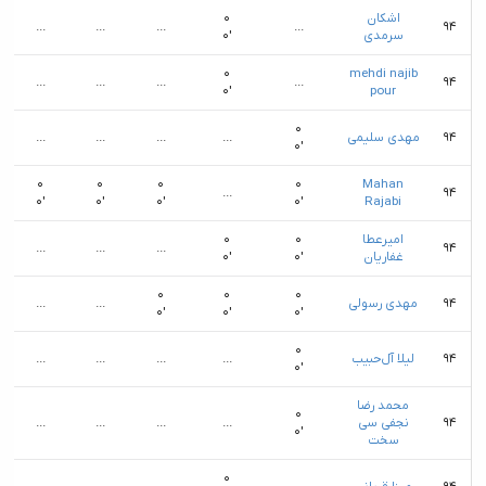
اشکان
۰
...
...
...
...
۹۴
سرمدی
۰′
۰
mehdi najib
...
...
...
...
۹۴
۰′
pour
۰
۹۴
مهدی سلیمی
...
...
...
...
۰′
۰
۰
۰
۰
Mahan
...
۹۴
۰′
۰′
۰′
۰′
Rajabi
امیرعطا
۰
۰
...
...
...
۹۴
غفاریان
۰′
۰′
۰
۰
۰
۹۴
مهدی رسولی
...
...
۰′
۰′
۰′
۰
۹۴
لیلا آل‌حبیب
...
...
...
...
۰′
محمد رضا
۰
۹۴
نجفی سی
...
...
...
...
۰′
سخت
۰