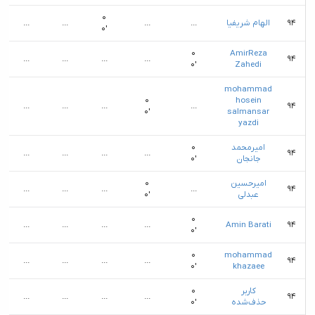
۰
۹۴
الهام شریفیا
...
...
...
...
۰′
۰
AmirReza
...
...
...
...
۹۴
۰′
Zahedi
mohammad
۰
hosein
...
...
...
...
۹۴
۰′
salmansar
yazdi
امیرمحمد
۰
...
...
...
...
۹۴
جانجان
۰′
امیرحسین
۰
...
...
...
...
۹۴
عبدلی
۰′
۰
...
...
...
...
Amin Barati
۹۴
۰′
۰
mohammad
...
...
...
...
۹۴
۰′
khazaee
کاربر
۰
...
...
...
...
۹۴
حذف‌شده
۰′