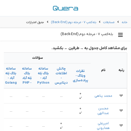
خانه
مسابقات
بله‌کمپ ۷ - مرحله دوم (Back-End)
جدول امتیازات
بله‌کمپ ۷ - مرحله دوم (Back-End)
برای مشاهد کامل جدول به → طرفین ← بکشید.
سؤالات
چالش
سامانه
سامانه
سامانه
رتبه
نام
نظرات
اطلاعات
بلاگ بَله
بلاگ
بلاگ بَله
وبلاگ -
-
آباد -
بَله آباد
آباد -
پیاده‌سازی
دیتابیس
Python
- PHP
Golang
۰
۹۴
محمد پناهی
...
...
...
...
۰′
محسن
۰
...
...
...
...
۹۴
عبدالهی
۰′
امیرعلی
۰
...
...
...
...
۹۴
همایونی
۰′