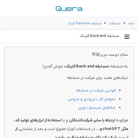
خانه
مسابقات
مسابقه Back-end گلرنگ
مسابقه Back-end گلرنگ
سلام دوست عزیز😃👋
به مسابقه «
مسابقه Back-end گلرنگ
» خوش آمدی!
لینک‌های مفید برای شرکت در مسابقه
قوانین شرکت در مسابقه
نحوه‌ی کار با ورودی و خروجی
خطاهای سیستم داوری
هرگونه
ارتباط با سایر شرکت‌کنندگان
و یا
استفاده از ابزارهای تولید کد،
مثل chatGPT و...
در مسابقات کوئرا ممنوع است و بعد از شناسایی
از
لیست شرکت‌کنندگان مسابقه حذف می‌شوید
.