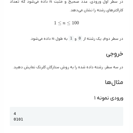
در سطر اول ورودی، عدد صحیح و مثبت
داده می‌شود که تعداد
n
کاراکترهای رشته را نشان می‌دهد.
1 \leq n \leq 100
1
≤
≤
1
0
0
n
n
در سطر دوم، یک رشته از
و
به طول
داده می‌شود.
n
1
0
خروجی
در سه سطر، رشته داده شده را به روش ستارگان گلرنگ نمایش دهید.
مثال‌ها
ورودی نمونه ۱
Copy
4

0101