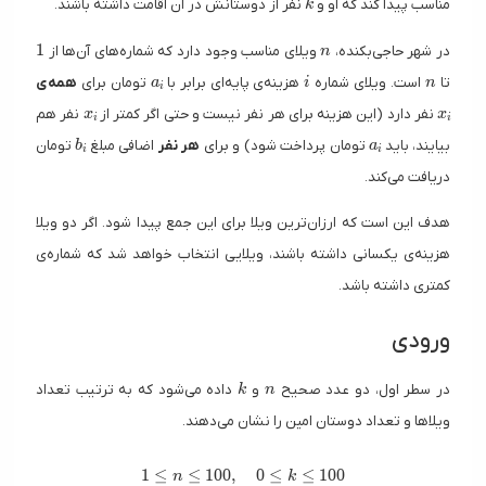
مناسب پیدا کند که او و
نفر از دوستانش در آن اقامت داشته باشند.
k
1
n
1
در شهر حاجی‌بکنده،
ویلای مناسب وجود دارد که شماره‌های آن‌ها از
n
a_i
i
n
تا
است. ویلای شماره
هزینه‌ی پایه‌ای برابر با
تومان برای
همه‌ی
a
i
n
i
x_i
x_i
نفر دارد (این هزینه برای هر نفر نیست و حتی اگر کمتر از
نفر هم
x
x
i
i
b_i
a_i
بیایند، باید
تومان پرداخت شود) و برای
هر نفر
اضافی مبلغ
تومان
b
a
i
i
دریافت می‌کند.
هدف این است که ارزان‌ترین ویلا برای این جمع پیدا شود. اگر دو ویلا
هزینه‌ی یکسانی داشته باشند، ویلایی انتخاب خواهد شد که شماره‌ی
کمتری داشته باشد.
ورودی
k
n
در سطر اول، دو عدد صحیح
و
داده می‌شود که به ترتیب تعداد
k
n
ویلاها و تعداد دوستان امین را نشان می‌دهند.
1 \leq n \leq 100, \quad 0 \leq k \leq 100
1
≤
≤
1
0
0
,
0
≤
≤
1
0
0
n
k