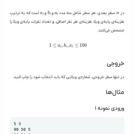
x_i
b_i
a_i
n
در
سطر بعدی، هر سطر شامل سه عدد
و
و
است که به ترتیب
x
b
a
n
i
i
i
هزینه‌ی پایه‌ی ویلا، هزینه‌ی هر نفر اضافی، و تعداد نفرات پایه‌ی ویلا را
مشخص می‌کنند.
1 \leq a_i, b_i, x_i \leq 100
1
≤
,
,
≤
1
0
0
a
b
x
i
i
i
خروجی
در تنها سطر خروجی، شماره‌ی ویلایی که باید انتخاب شود را چاپ کنید.
مثال‌ها
ورودی نمونه ۱
Copy
5 3

90 50 5
