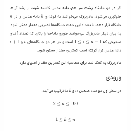
اگر در دو جایگاه پشت سر هم، دانه عدس کاشته شود، از رشد آن‌ها
n
k
جلوگیری می‌شود. مادربزرگ می‌خواهد به گونه‌ای
دانه عدس را در
n
k
جایگاه قرار دهد، تا تعداد این جفت جایگاه‌ها کمترین مقدار ممکن شود.
i
به بیان دیگر مادربزرگ می‌خواهد طوری دانه‌ها را بکارد که تعداد
های
i
i + 1
i
1 \leq i \leq n -
+
1
1
≤
≤
−
1
صحیحی که
است و در هر دو جایگاه‌های
و
i
i
i
n
دانه عدس قرار گرفته است، کمترین مقدار ممکن شود.
مادربزرگ به کمک شما برای محاسبه این کمترین مقدار احتیاج دارد.
ورودی
k
n
در سطر اول دو عدد صحیح
و
به‌ترتیب می‌آیند.
k
n
2 \leq n \leq 100
2
≤
≤
1
0
0
n
1 \leq k \leq n
1
≤
≤
k
n