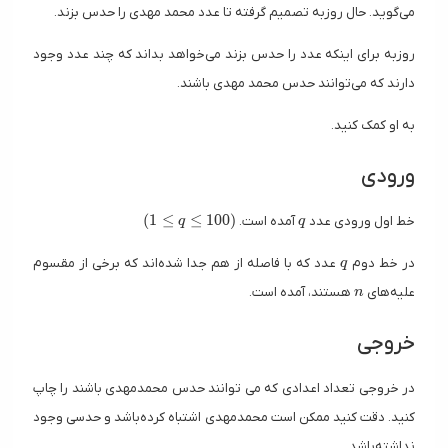
می‌گوید. حال روزبه تصمیم گرفته تا عدد محمد مهدی را حدس بزند.
روزبه برای اینکه عدد را حدس بزند می‌خواهد بداند که چند عدد وجود
دارند که می‌توانند حدس محمد مهدی باشند.
به او کمک کنید.
ورودی
(1 \leq q \leq 100)
q
(
1
≤
≤
1
0
0
)
خط اول ورودی عدد
آمده است.
q
q
q
در خط دوم
عدد که با فاصله از هم جدا شده‌اند که برخی از مقسوم
q
n
علیه‌های
هستند، آمده است.
n
خروجی
در خروجی تعداد اعدادی که می توانند حدس محمدمهدی باشند را چاپ
کنید. دقت کنید ممکن است محمدمهدی اشتباه کرده‌باشد و حدسی وجود
نداشته‌باشد.