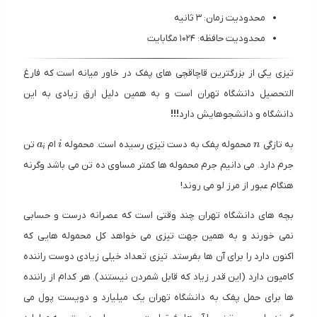
محدودیت زمان: ۳ ثانیه
محدودیت حافظه: ۱۰۲۴ مگابایت
تیزی یکی از بزرگترین قاچاقچی های پفک در خاور میانه است که فارغ
التحصیل دانشگاه تهران است و به همین دلیل ارق زیادی به این
دانشگاه و دانشجوهایش دارد
!!!
a_i
i
n
به تازگی
محموله پفک به دست تیزی رسیده است. محموله
ام
تن
a
i
n
i
جرم دارد. می دانیم جرم محموله ها کمتر مساوی ده تن می باشد وگرنه
هنگام عبور از مرز لو می روند!
بچه های دانشگاه تهران چند وقتی است که عصرانه درست و حسابی
نمی خورند و به همین جهت تیزی می خواهد کل محموله هایی که
اکنون دارد را برای آن ها بفرستد. تیزی تعداد خیلی زیادی دوست راننده
کامیون دارد (این قدر زیاد که قابل شمردن نیستند). هر کدام از راننده
ها برای حمل پفک به دانشگاه تهران یک میلیارد و دویست پول می