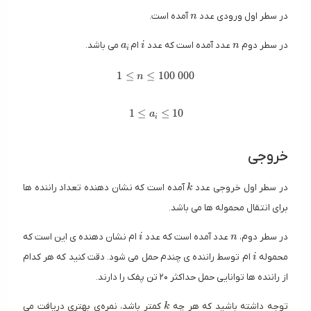
n
در سطر اول ورودی عدد
آمده است.
n
a_i
i
n
در سطر دوم
عدد آمده است که عدد
ام
می باشد.
a
i
n
i
1 \le n \le 100\ 000
1
≤
≤
1
0
0
0
0
0
n
1 \le a_i \le 10
1
≤
≤
1
0
a
i
خروجی
k
در سطر اول خروجی عدد
آمده است که نشان دهنده تعداد راننده ها
k
برای انتقال محموله ها می باشد.
i
n
در سطر دوم،
عدد آمده است که عدد
ام نشان دهنده ی این است که
i
n
i
محموله
ام توسط راننده ی چندم حمل می شود. دقت کنید که هر کدام
i
از راننده ها توانایی حمل حداکثر ۲۰ تن پفک را دارند.
k
توجه داشته باشید که هر چه
کمتر باشد، نمره‌ی بهتری دریافت می
k