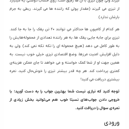
گیرند ولی چون تیزی با آن ها رفیق است، روی حساب دوستی یه میلیارد
از تیزی می گیرند (مقدار پولی که راننده ها می گیرند،‌ ربطی به جرم
بارشان ندارد).
هر کدام از کامیون ها حداکثر می توانند ۲۰ تن پفک را جا به جا کنند.
تیزی برای جابه جایی پفک ها، به هر راننده تعدادی از محموله‌هایش را
به طور کامل می دهد (هیچ محموله ای را تکه تکه نمی کند). ولی به
دلیل افزایش امنیت مرزها، وضع اقتصادی تیزی خیلی خوب نیست. به
همین جهت او از شما کمک خواسته و می خواهد تا جای ممکن هزینه‌ی
کمتری پرداخت کند. هر چه قدر بیشتر تیزی را خوش‌حال کنید، نمره
بیشتری دریافت می کنید!
توجه کنید که نیازی نیست شما بهترین جواب را به دست آورید؛ با
خروجی دادن جواب‌های نسبتا خوب هم می‌توانید بخش زیادی از
نمره‌ی سوال را دریافت کنید.
ورودی