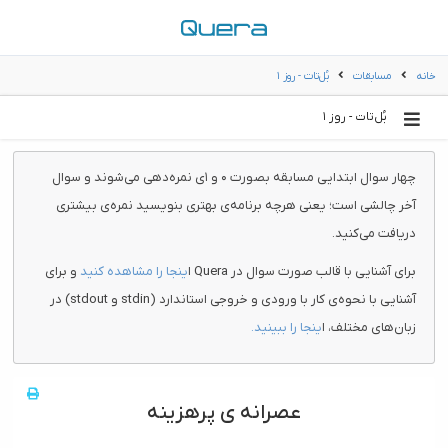
خانه
مسابقات
بُل‌تات - روز ۱
بُل‌تات - روز ۱
چهار سوال ابتدایی مسابقه بصورت ۰ و ۱ی نمره‌دهی می‌شوند و سوال
آخر چالشی است؛ یعنی هرچه برنامه‌ی بهتری بنویسید نمره‌ی بیشتری
دریافت می‌کنید.
برای آشنایی با قالب صورت سوال در Quera ا
ینجا را مشاهده کنید
و برای
آشنایی با نحوه‌ی کار با ورودی و خروجی استاندارد (stdin و stdout) در
زبان‌های مختلف، ا
ینجا را ببینید.
عصرانه ی پرهزینه