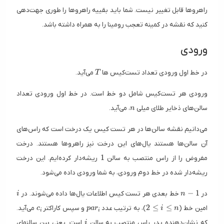
راهروها قابل تغییر نیست. شما باید بقییه راهروها را طوری جهت‌دهی
کنید که نقشه در کمینه تعجب رومینا را به همراه داشته باشد.
ورودی
T
در خط اول ورودی تعداد تست‌کیس ها
می‌آید.
T
ورودی هر تست‌کیس شامل دو خط است. در خط اول ورودی تعداد
n
سالن‌های ذخایر طلای میلی
، می‌آید.
n
می‌دانیم نقشه سالن‌ها در هر تست کیس یک درخت است که راس‌های
آن سالن‌ها هستند یال‌های این درخت نیز راهروها هستند. درخت
1
1
مفروض را از راس منتصب به سالن
ریشه‌دار کرده‌ایم. این درخت
ریشه‌دار شده در خط دوم ورودی، به شما ورودی داده می‌شود.
i
n-1
−
1
در
خط بعدی هر تست کیس اطلاعات یال‌ها داده می‌شوند. در
i
n
c_i
par_i
2 \le i \le n
2
≤
≤
امین خط (
)، به ترتیب عدد
و سپس کاراکتر
می‌آید.
c
p
a
r
i
n
i
i
i
که نشان‌دهنده پدر راس منتصب به سالن
است. یعنی بین سالنهای
i