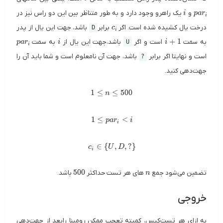
i
par_
و
یک راهرو وجود دارد و به طور متناظر بین این دو راس نیز در
i
p
a
r
i
c_i
درخت یال کشیده شده است. اگر
برابر
باشد، جهت این یال از پدر
D
c
i
par_i
i
i+1
+
1
به سمت
است و اگر
باشد،جهت این یال از
به سمت
p
a
r
i
U
i
i
است و نهایتا اگر برابر
باشد، جهت آن نامعلوم است و شما باید آن را
?
جهت‌دهی کنید.
1 \le n \le 500
1
≤
≤
5
0
0
n
1 \le par_i < i
1
≤
<
p
a
r
i
i
c_i \in \{ U, D, ? \}
∈
{
,
,
?
}
c
U
D
i
500
n
5
0
0
تضمین می‌شود جمع
های هر تست حداکثر
باشد.
n
خروجی
به ازای هر تست‌کیس، کمیته تعجب ممکن رومینا رابعد از جهت‌دهی