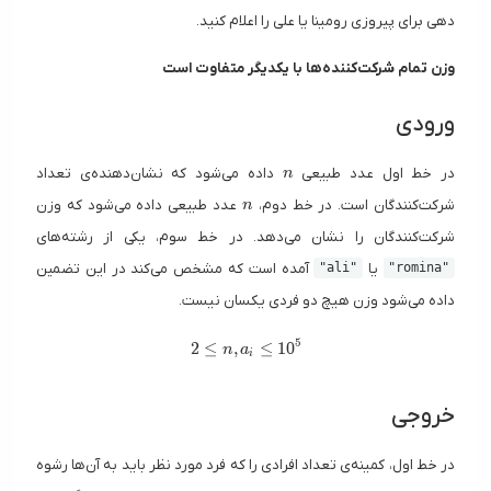
دهی برای پیروزی رومینا یا علی را اعلام کنید.
وزن تمام شرکت‌کننده‌ها با یکدیگر متفاوت است
ورودی
n
در خط اول عدد طبیعی
داده می‌شود که نشان‌دهنده‌ی تعداد
n
n
شرکت‌کنندگان است. در خط دوم،
عدد طبیعی داده می‌شود که وزن
n
شرکت‌کنندگان را نشان می‌دهد. در خط سوم، یکی از رشته‌های
یا
آمده است که مشخص می‌کند در این تضمین
"ali"
"romina"
داده می‌شود وزن هیچ دو فردی یکسان نیست.
5
2 \leq n , a_i \leq 10^5
2
≤
,
≤
1
0
n
a
i
خروجی
در خط اول، کمینه‌ی تعداد افرادی را که فرد مورد نظر باید به آن‌ها رشوه