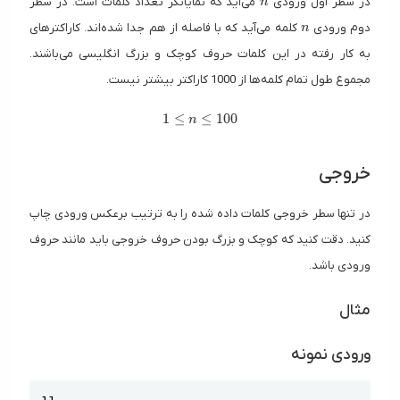
در سطر اول ورودی
می‌آید که نمایانگر تعداد کلمات است. در سطر
n
n
دوم ورودی
کلمه می‌آید که با فاصله از هم جدا شده‌اند. کاراکترهای
n
به کار رفته در این کلمات حروف کوچک و بزرگ انگلیسی می‌باشند.
مجموع طول تمام کلمه‌ها از 1000 کاراکتر بیشتر نیست.
1 \le n \le 100
1
≤
≤
1
0
0
n
خروجی
در تنها سطر خروجی کلمات داده شده را به ترتیب برعکس ورودی چاپ
کنید. دقت کنید که کوچک و بزرگ بودن حروف خروجی باید مانند حروف
ورودی باشد.
مثال
ورودی نمونه
Copy