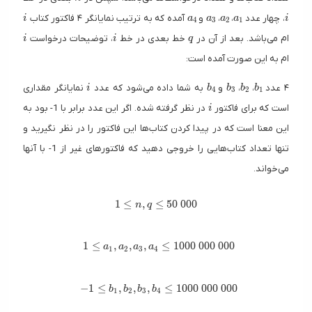
i
a_4
a_3
a_2
a_1
i
، چهار عدد
،
،
و
آمده که به ترتیب نمایانگر ۴ فاکتور کتاب
i
a
a
a
a
i
4
3
2
1
i
i
q
ام می‌باشد. بعد از آن در
خط بعدی در خط
، توضیحات درخواست
i
i
q
ام به این صورت آمده است:
i
b_4
b_3
b_2
b_1
۴ عدد
،
،
و
به شما داده می‌شود که عدد
نمایانگر مقداری
i
b
b
b
b
4
3
2
1
i
است که برای فاکتور
‌ در نظر گرفته شده. اگر این عدد برابر با 1- بود به
i
این معنا است که در پیدا کردن کتاب‌ها این فاکتور را در نظر نگیرید و
تنها تعداد کتاب‌هایی را خروجی دهید که فاکتور‌های غیر از 1- با آنها
می‌خواند.
1 \le n,q \le 50\ 000
1
≤
,
≤
5
0
0
0
0
n
q
1 \le a_1,a_2,a_3,a_4 \le 1000\ 000\ 000
1
≤
,
,
,
≤
1
0
0
0
0
0
0
0
0
0
a
a
a
a
1
2
3
4
-1 \le b_1,b_2,b_3,b_4 \le 1000\ 000\ 000
−
1
≤
,
,
,
≤
1
0
0
0
0
0
0
0
0
0
b
b
b
b
1
2
3
4