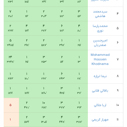
۲۱۳۱′
۱۸۵′
۲۴۱′
۱۳۹′
۸۶′
سيدمحمد
۳
۲
۲
۱
۷
۴
هاشمی
۲۱۰۱′
۱۱۶′
۳۰۴′
۱۸۲′
۵۶′
محمدپارسا
۴
۶
۴
۴
۲
۵
نوری
۲۶۶۱′
۱۸۹′
۲۷۶′
۱۸۶′
۸۰′
امیرحسین
۱
۱
۲
۲
۵
۶
صفدریان
۲۴۸۵′
۲۹۸′
۵۸۷′
۳۹۸′
۲۵′
Mohammad
۲۴
۱
۳
۲
۱
Hossein
۷
۳۲۴۸′
۶۵′
۲۵۳′
۵۹′
۱۳′
Khodnama
۱
۱
۱
۶
۱
۸
نیما ابرازه
۲۱۶۶′
۱۸۰′
۲۶۷′
۲۴۳′
۲۸′
۱
۱
۱
۳
۱
۹
باقالی قلابی
۱۸۹۱′
۱۸۹۱′
۱۸۹۰′
۱۹۲۵′
۳۷′
۲
۱۰
۳
۱
۱۰
اریا جلالی
۵
۴۷۰′
۲۱۸۱′
۳۷۷′
۳۱۶′
۲
۳
۴
۳
۱۱
مهیار کریمی
۱
۵۷۹′
۱۳۰۵′
۴۴۸′
۳۸۷′