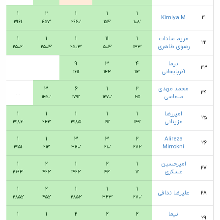
۱
۲
۱
۱
۱
Kimiya M
۲۱
۲۹۶۱′
۱۹۵۷′
۲۹۶۰′
۱۵۴′
۱۰۸′
مریم سادات
۱
۱۱
۱
۱
۱
۲۲
رضوی طاهری
۲۵۰۲′
۲۵۰۴′
۲۵۰۳′
۵۰۴′
۱۳۳′
نیما
۴
۳
۹
...
...
۲۳
آذربایجانی
۱۶۱۱′
۱۴۴′
۱۱۲′
محمد مهدی
۲
۱
۶
۳
...
۲۴
ملماسی
۱۴۵۰′
۱۷۹۱′
۱۲۷۰′
۶۵′
امیررضا
۱
۱
۱
۱
۱
۲۵
مزینانی
۳۱۸۶′
۲۴۲′
۳۱۸۵′
۱۹۱′
۱۴۹′
۱
۱
۳
۳
۲
Alireza
۲۶
Mirrokni
۳۱۵۱′
۲۱۲′
۳۱۹۰′
۲۱۰′
۲۷۶′
امیرحسین
۱
۲
۱
۲
۱
۲۷
عسکری
۲۶۹۴′
۴۲۶′
۱۴۲۶′
۴۲′
۷′
۱
۲
۱
۱
۱
۲۸
علیرضا ندافی
۲۸۵۵′
۴۵۵′
۲۸۵۶′
۳۴۳′
۲۷۰′
نیما
۲
۲
۲
۱
۱
۲۹