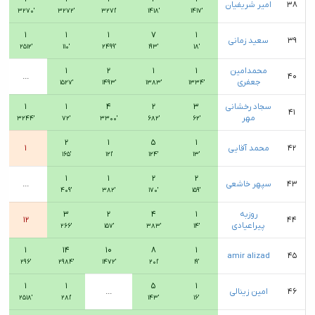
۳۸
امیر شریفیان
۳۲۷۰′
۳۲۷۲′
۳۲۷۱′
۱۴۱۸′
۱۴۱۷′
۱
۱
۱
۷
۱
۳۹
سعید زمانی
۲۵۱۲′
۱۱۰′
۲۴۹۹′
۱۹۳′
۱۸′
محمدامین
۱
۱
۲
۱
...
۴۰
جعفری
۱۵۲۷′
۱۴۹۳′
۱۳۸۳′
۱۳۳۴′
سجاد رخشانی
۳
۲
۴
۱
۱
۴۱
مهر
۳۲۴۴′
۷۲′
۳۳۰۰′
۶۸۲′
۶۲′
۲
۱
۵
۱
۴۲
محمد آقایی
۱
۱۶۵′
۱۲۱′
۱۲۴′
۱۳′
۱
۱
۲
۲
۴۳
سپهر خاشعی
...
۴۰۹′
۳۸۲′
۱۷۰′
۱۵۹′
روزبه
۱
۴
۲
۳
۱۲
۴۴
پیراعیادی
۲۶۶′
۱۵۷′
۳۸۳′
۱۴′
۱
۱۴
۱۰
۸
۱
amir alizad
۴۵
۲۹۶′
۲۹۸۴′
۱۴۷۲′
۲۰۱′
۱۹′
۱
۱
۵
۱
۴۶
امین زینالی
...
۲۵۱۸′
۲۸۱′
۱۴۳′
۱۶′