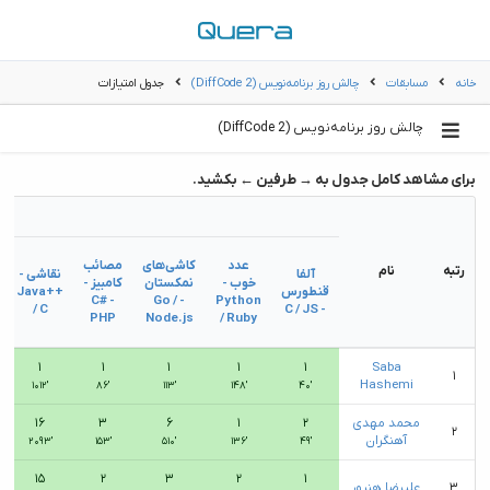
خانه
مسابقات
چالش روز برنامه‌نویس (2 DiffCode)
جدول امتیازات
چالش روز برنامه‌نویس (2 DiffCode)
برای مشاهد کامل جدول به → طرفین ← بکشید.
عدد
کاشی‌های
مصائب
رتبه
نام
آلفا
نقاشی -
خوب -
نمکستان
کامبیز -
قنطورس
++Java
C# -
- Go /
Python
/ C
- C / JS
PHP
Node.js
/ Ruby
۱
۱
۱
۱
۱
Saba
۱
Hashemi
۱۰۱۲′
۸۶′
۱۱۳′
۱۴۸′
۴۰′
محمد مهدی
۲
۱
۶
۳
۱۶
۲
آهنگران
۲۰۹۳′
۱۵۳′
۵۱۰′
۱۳۶′
۴۹′
۱۵
۲
۳
۲
۱
۳
علیرضا هنرور