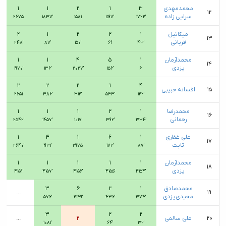
محمدمهدی
۳
۱
۲
۱
۱
۱۲
سرایی زاده
۲۶۷۵′
۱۸۳۷′
۱۵۸۱′
۵۹۷′
۱۷۲۲′
میکائیل
۱
۲
۲
۱
۲
۱۳
قربانی
۲۴۸′
۸۷′
۱۵۰′
۶۱′
۴۳′
محمدآرمان
۱
۵
۴
۱
۱
۱۴
یزدی
۱۹۷۰′
۱۳۶′
۲۰۲۷′
۱۵۶′
۶′
۲
۲
۲
۱
۴
۱۵
افسانه حبیبی
۲۶۵۱′
۳۸۶′
۳۱۲′
۵۴۳′
۱۲۲′
محمدرضا
۱
۲
۱
۱
۱
۱۶
رحمانی
۲۵۴۲′
۱۴۵۷′
۱۰۱۷′
۳۹۲′
۳۳۴′
علی غفاری
۱
۶
۱
۴
۱
۱۷
ثابت
۲۶۴۰′
۱۹۳۱′
۲۹۷۵′
۱۷۲′
۸۷′
محمدآرمان
۱
۱
۱
۱
۱
۱۸
یزدی
۴۱۵۹′
۴۱۵۷′
۴۱۵۶′
۴۱۵۵′
۴۱۵۴′
محمدصادق
۱
۲
۶
۳
...
۱۹
مجیدی‌یزدی
۵۷۶′
۲۱۴۹′
۴۳۶′
۳۷۴′
۳
۲
۲
۲۰
علی سالمی
۲
...
۱۰۸۱′
۶۴′
۳۲′