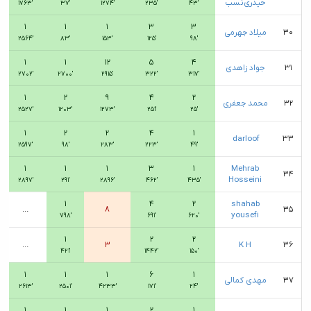
حیدری‌نسب
۱۷۶۳′
۳۷′
۱۲۷۴′
۲۳۵′
۴۳′
۱
۱
۱
۳
۳
۳۰
میلاد جهرمی
۲۵۶۴′
۸۳′
۱۵۳′
۱۲۵′
۹۸′
۱
۱
۱۲
۵
۴
۳۱
جواد زاهدی
۲۷۰۲′
۲۷۰۰′
۲۹۱۵′
۳۲۲′
۳۱۷′
۱
۲
۹
۴
۲
۳۲
محمد جعفری
۲۵۲۷′
۱۲۰۳′
۱۲۷۳′
۲۵۱′
۲۵′
۱
۲
۲
۴
۱
darloof ‌
۳۳
۲۵۹۷′
۹۸′
۲۸۳′
۲۲۳′
۴۹′
۱
۱
۱
۳
۱
Mehrab
۳۴
Hosseini
۲۸۹۷′
۲۹۱′
۲۸۹۶′
۴۶۲′
۴۳۵′
۱
۴
۲
shahab
...
۸
۳۵
yousefi
۷۹۸′
۶۹۱′
۶۲۰′
۱
۲
۲
...
۳
K H
۳۶
۴۲۱′
۱۴۴۲′
۱۵۰′
۱
۱
۱
۶
۱
۳۷
مهدی کمالی
۲۶۱۳′
۲۵۰۱′
۴۲۳۳′
۱۷۱′
۲۴′
۱
۱
۱
۲
۱