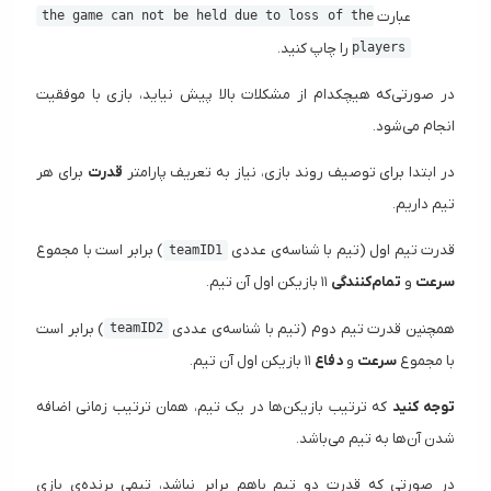
عبارت
the game can not be held due to loss of the
را چاپ کنید.
players
در صورتی‌که هیچکدام از مشکلات بالا پیش نیاید، بازی با موفقیت
انجام می‌شود.
در ابتدا برای توصیف روند بازی، نیاز به تعریف پارامتر
قدرت
برای هر
تیم داریم.
قدرت تیم اول (تیم با شناسه‌ی عددی
) برابر است با مجموع
teamID1
سرعت
و
تمام‌کنندگی
۱۱ بازیکن اول آن تیم.
همچنین قدرت تیم دوم (تیم با شناسه‌ی عددی
) برابر است
teamID2
با مجموع
سرعت
و
دفاع
۱۱ بازیکن اول آن تیم.
توجه کنید
که ترتیب بازیکن‌ها در یک تیم، همان ترتیب زمانی اضافه
شدن آن‌ها به تیم می‌باشد.
در صورتی که قدرت دو تیم باهم برابر نباشد، تیمی برنده‌ی بازی