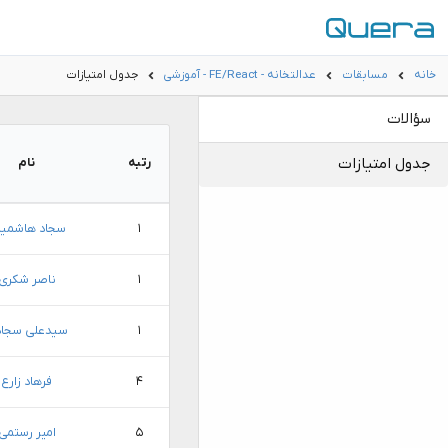
خانه
مسابقات
عدالتخانه - FE/React - آموزشی
جدول امتیازات
سؤالات
جدول امتیازات
رتبه
نام
۱
سجاد هاشمیا
۱
ناصر شکری
۱
سیدعلی سجا
۴
فرهاد زارع
۵
امیر رستمی