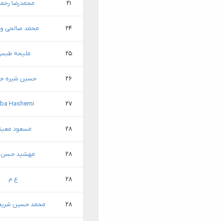
۲۱
محمدرضا رحما
۲۴
محمد صالحی وز
۲۵
ملیحه طبس
۲۶
حسین شیره ج
ba Hashemi
۲۷
۲۸
مسعود معین
۲۸
مهشید حسن‌پ
۲۸
ع م
۲۸
محمد حسین شریعت