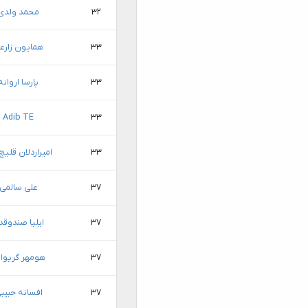
۳۲
محمد ولدی
۳۳
همایون زارع
۳۳
پارسا اروانه
Adib TE
۳۳
۳۳
امیراردلان قلیچ
۳۷
علی سالمی
۳۷
ایلیا صندوقدا
۳۷
هومهر گریوا
۳۷
افسانه حبیب