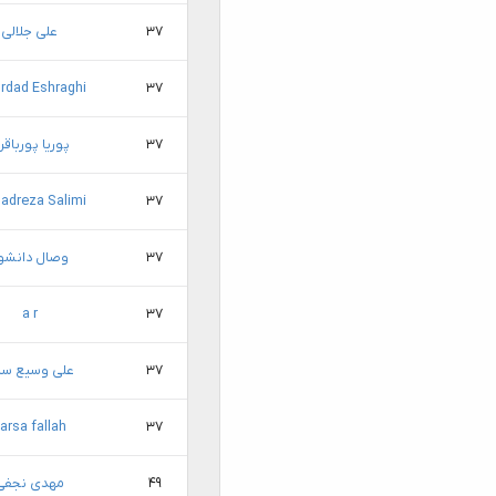
۳۷
علی جلالی
rdad Eshraghi
۳۷
۳۷
پوریا پورباقر
adreza Salimi
۳۷
۳۷
وصال دانشو
a r
۳۷
۳۷
علی وسیع س
arsa fallah
۳۷
۴۹
مهدی نجفی