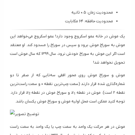
محدودیت زمان: ۰.۵ ثانیه
محدودیت حافظه: ۶۴ مگابایت
یک موش در خانه عمو اسکروچ وجود دارد! عمو اسکروچ می‌خواهد این
موش به سوراخ موش برود و سپس در سوراخ را مسدود کند. او معتقد
است اگر این موش به سوراخ خودش نرود، سال ۱۳۹۹ که سال موش است
تحویل نخواهد شد!
موش و سوراخ موش روی محور افقی سه‌تایی که از صفر تا دو
شماره‌گذاری شده قرار دارند (سمت چپ‌ترین نقطه ۰ و سمت راست‌ترین
x_2
x_1
نقطه ۲ است). موش در نقطه
و سوراخ موش در نقطه
قرار دارد.
x
x
2
1
توجه کنید ممکن است محل اولیه موش و سوراخ موش یکسان باشد.
موش در هر حرکت یک واحد به سمت چپ یا یک واحد به سمت راست