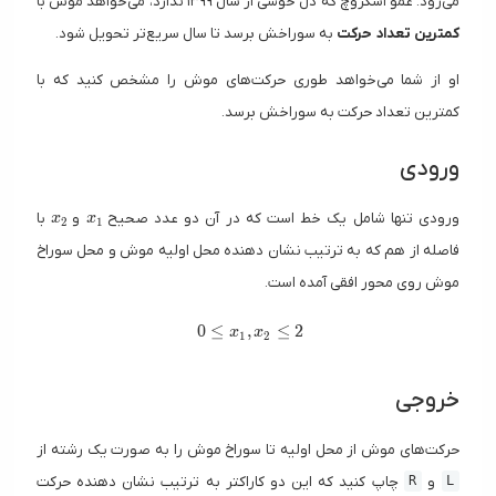
می‌رود. عمو اسکروچ که دل خوشی از سال ۱۳۹۹ ندارد، می‌خواهد موش با
کمترین تعداد حرکت
به سوراخش برسد تا سال سریع‌تر تحویل شود.
او از شما می‌خواهد طوری حرکت‌های موش را مشخص کنید که با
کمترین تعداد حرکت به سوراخش برسد.
ورودی
x_2
x_1
ورودی تنها شامل یک خط است که در آن دو عدد صحیح
و
با
x
x
2
1
فاصله از هم که به ترتیب نشان دهنده محل اولیه موش و محل سوراخ
موش روی محور افقی آمده است.
0 \le x_1, x_2 \le 2
0
≤
,
≤
2
x
x
1
2
خروجی
حرکت‌های موش از محل اولیه تا سوراخ موش را به صورت یک رشته از
و
چاپ کنید که این دو کاراکتر به ترتیب نشان دهنده حرکت
R
L