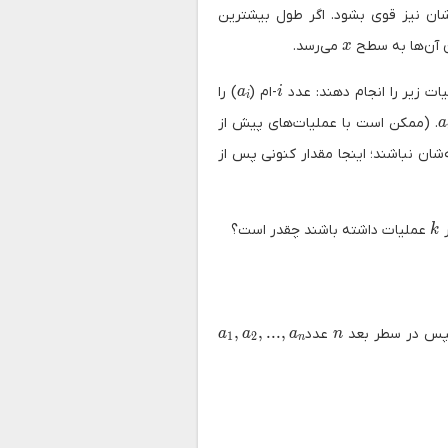
نشان نیز قوی بشود. اگر طول بیشترین
x
ن آن‌ها به سطح
می‌رسد.
x
a_i
i
ات زیر را انجام دهند: عدد
-ام (
) را
a
i
i
. (ممکن است با عملیات‌های پیش از
a
ه‌شان نباشند؛ اینجا مقدار کنونی پس از
k
ر
عملیات داشته باشند چقدر است؟
k
a_1, a_2, ..., a_n
n
,
,
.
.
.
,
سپس در سطر بعد
عدد
a
a
a
n
1
2
n