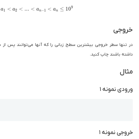
9
le a_1 < a_2 < ... < a_{n-1} < a_n \le 10^9
<
<
.
.
.
<
<
≤
1
0
a
a
a
a
1
2
−
1
n
n
خروجی
در تنها سطر خروجی بیشترین سطح زبانی را که آنها می‌توانند پس از د
داشته باشند چاپ کنید.
مثال
ورودی نمونه ۱
Copy
خروجی نمونه ۱