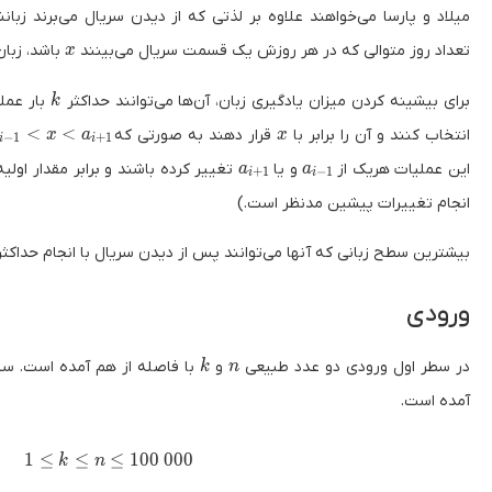
میلاد و پارسا می‌خواهند علاوه بر لذتی که از دیدن سریال می‌برند زبا
x
تعداد روز متوالی که در هر روزش یک قسمت سریال می‌بینند
باشد، زبا
x
k
برای بیشینه کردن میزان یادگیری زبان، آن‌ها می‌توانند حداکثر
بار عملی
k
a_{i-1} < x < a_{i+1}
x
<
<
انتخاب کنند و آن را برابر با
قرار دهند به صورتی که
x
a
x
−
1
+
1
i
i
a_{i+1}
a_{i-1}
این عملیات هریک از
و یا
تغییر کرده باشند و برابر مقدار اولی
a
a
+
1
−
1
i
i
انجام تغییرات پیشین مدنظر است.)
بیشترین سطح زبانی که آنها می‌توانند پس از دیدن سریال با انجام حداکث
ورودی
k
n
در سطر اول ورودی دو عدد طبیعی
و
با فاصله از هم آمده است. 
k
n
آمده است.
1 \le k \le n \le 100\ 000
1
≤
≤
≤
1
0
0
0
0
0
k
n