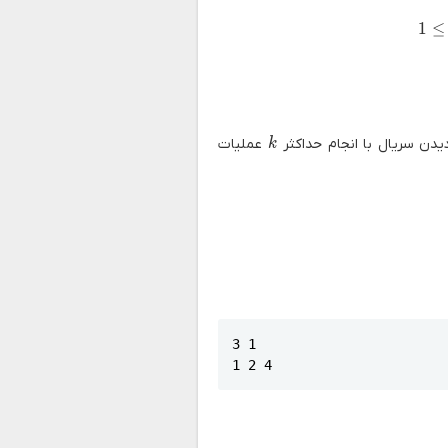
1 \
1
≤
k
یدن سریال با انجام حداکثر
عملیات
k
3 1

1 2 4