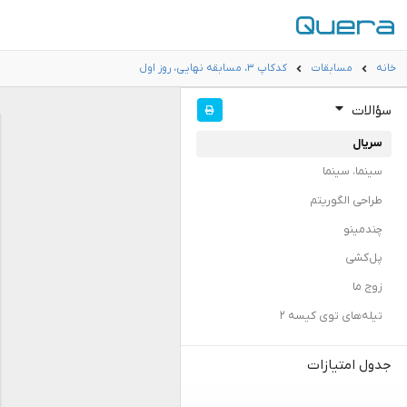
خانه
مسابقات
کدکاپ ۳، مسابقه نهایی، روز اول
سؤالات
سریال
سینما، سینما
طراحی الگوریتم
چندمینو
پل‌کشی
زوج ما
تیله‌های توی کیسه ۲
جدول امتیازات