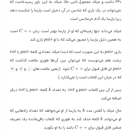
۲۳۰ داشت و میلاد مجموع تاس ۱۵۰. میلاد به این باور رسیده‌است که
نمی‌تواند در یک بازی که شانس در آن دخیل است پارسا را شکست دهد
زیرا پارسا یک آدم خرشانس است.
C++
+
+
میلاد می‌داند تنها زمینه‌ای که او از پارسا بهتر است، زبان
است،
C
pair
به همین دلیل پارسا را مجبور می‌کند که با او
بازی کند.
p
a
i
r
int
pair
pair
بازی
به این صورت است که ابتدا میلاد تعدادی کلمه
یا
i
n
t
p
a
i
r
p
a
i
r
پشت هم می‌نویسد که می‌توان بین آن‌ها طوری علامت گذاشت که
C++
pair
+
+
ای قابل قبول برای
شود. (یعنی علامت های
و ‍‍
و ‍
>
<
,
C
p
a
i
r
که در میان این کلمات است را نمی‌گذارد.)
int
pair
k
int
pair
پس از آن بین کلمات
و
، به تعداد
کلمه،
یا
دیگر
i
n
t
p
a
i
r
k
i
n
t
p
a
i
r
اضافه می‌کند.
k
حال میلاد با گفتن عدد
به پارسا از او می‌خواهد که تعداد راه‌هایی که
k
k
او می‌تواند
کلمه حذف کند به طوری که کلمات باقی‌مانده یک تعریف
k
C++
+
+
متغیر قابل قبول برای
باشد را به او بگوید.
C