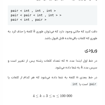
Copy
pair < int , int , int >

pair < pair < int , int > >

pair < int , pair >
k
دقت کنید که حالتی وجود دارد که می‌توان طوری
کلمه را حذف کرد به
k
طوری که کلمات باقی‌مانده قابل قبول باشد.
ورودی
n
در خط اول ابتدا عدد
که تعداد کلمات رشته پس از تغییر است و
n
k
سپس عدد
به شما داده می‌شود.
k
n
در خط بعدی
کلمه به شما داده می‌شود که هر کدام از کلمات یا
n
است یا
.
int
pair
4 \le k + 3 \le n \le 100\ 000
4
≤
+
3
≤
≤
1
0
0
0
0
0
k
n