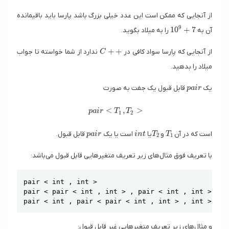
از آنجایی که ممکن است این عدد خیلی بزرگ باشد پارسا باید باقیمانده
10^9 + 7
9
1
0
+
7
آن به
را به میلاد بگوید.
C++
+
+
از‌ آنجایی که پارسا سواد کافی در
ندارد از شما خواسته تا جواب
C
میلاد را بدهید.
pair
یک
قابل قبول یک جفت به صورت
p
a
i
r
pair < T_1 , T_2 >
<
,
>
p
a
i
r
T
T
1
2
pair
int
T_2
T_1
است که در آن
و
یا
است یا یک
قابل قبول.
p
a
i
r
i
n
t
T
T
2
1
با تعریف فوق مثال‌های زیر تعریف متغیر‌هایی قابل قبول می‌باشد:
Copy
pair < int , int >

pair < pair < int , int > , pair < int , int > >

pair < int , pair < pair < int , int > , int > >
و مثال‌های زیر تعریف متغیرهایی غیر قابل قبول: