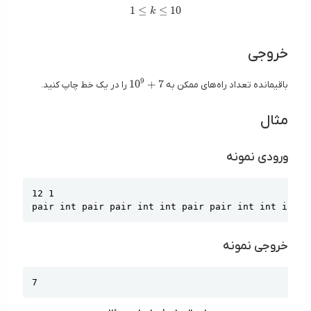
1 \le k \le 10
1
≤
≤
1
0
k
خروجی
10^9 + 7
9
1
0
+
7
باقیمانده تعداد راه‌های ممکن به
را در یک خط چاپ کنید.
مثال
ورودی نمونه
Copy
12 1

pair int pair pair int int pair pair int int int i
خروجی نمونه
Copy
7