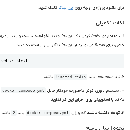
برای دانلود پروژه‌ی اولیه روی
این لینک
کلیک کنید.
نکات تکمیلی
۱. شما اجازه‌ی
build
کردن یک
Image
جدید
نخواهید داشت
و باید از
mage
خاص، برای
Redis
می‌توانید از
Image
با آدرس زیر استفاده کنید:
Copy
/redis:latest
۲. نام
container
باید
باشد.
limited_redis
۳. سیستم داوری کوئرا به‌صورت خودکار فایل
ر
docker-compose.yml
به کد یا اسکریپتی برای اجرای این کار ندارید.
۴.
توجه داشته باشید
که ورژن
باید
باشد.
2
docker-compose.yml
نحوه ارسال پاسخ