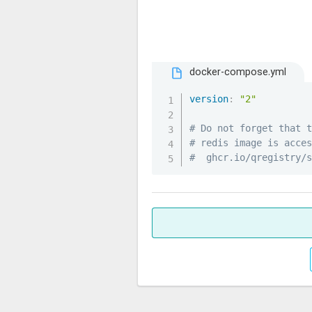
docker-compose.yml
version
:
"2"
# Do not forget that 
# redis image is acce
#  ghcr.io/qregistry/