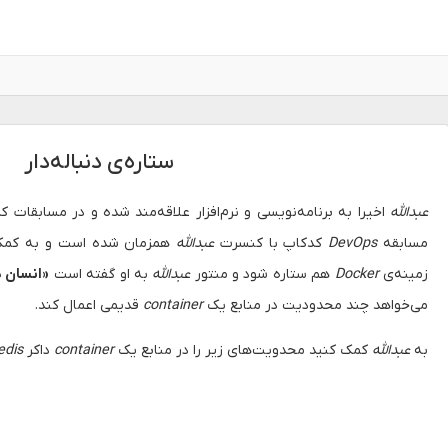
ستاره‌ی دنباله‌دار
عبدالله
اخیرا به برنامه‌نویسی و نرم‌افزار علاقه‌مند شده و در مسابقات ک
مسابقه
DevOps
کدکاپ با کنسرت
عبدالله
همزمان شده است و به کمک ش
زمینه‌ی
Docker
هم ستاره شود و منتور
عبدالله
به او گفته است
«انسان د
می‌خواهد چند محدودیت در منابع یک
container
قدیمی اعمال کند.
به
عبدالله
کمک کنید محدویت‌های زیر را در منابع یک
container
داکر
edis