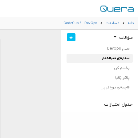
خانه
مسابقات
CodeCup 6 - DevOps
سؤالات
سلام DevOps
ستاره‌ی دنباله‌دار
پخشم کن
بِلاکر بَلایا
فاجعه‌ی دوج‌کوین
جدول امتیازات