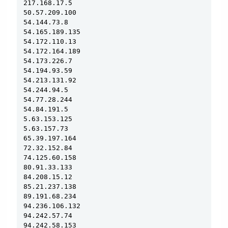
217.168.17.5

50.57.209.100

54.144.73.8

54.165.189.135

54.172.110.13

54.172.164.189

54.173.226.7

54.194.93.59

54.213.131.92

54.244.94.5

54.77.28.244

54.84.191.5

5.63.153.125

5.63.157.73

65.39.197.164

72.32.152.84

74.125.60.158

80.91.33.133

84.208.15.12

85.21.237.138

89.191.68.234

94.236.106.132

94.242.57.74

94.242.58.153
