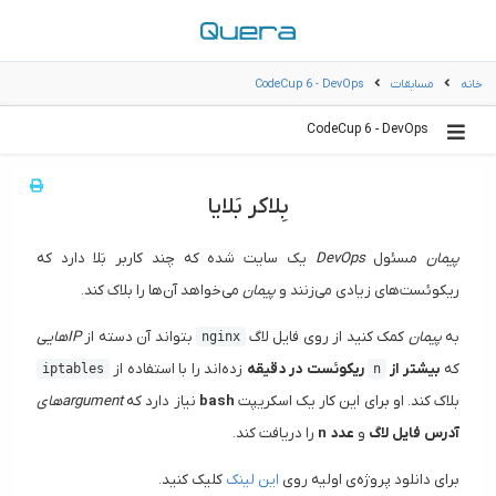
خانه
مسابقات
CodeCup 6 - DevOps
CodeCup 6 - DevOps
بِلاکر بَلایا
پیمان
مسئول
DevOps
یک سایت شده که چند کاربر بَلا دارد که
ریکوئست‌های زیادی می‌زنند و
پیمان
می‌خواهد آن‌ها را بلاک کند.
به
پیمان
کمک کنید از روی فایل لاگ
بتواند آن دسته از
IPهایی
nginx
که
بیشتر از
ریکوئست در دقیقه
زده‌اند را با استفاده از
iptables
n
بلاک کند. او برای این کار یک اسکریپت
bash
نیاز دارد که
argumentهای
آدرس فایل لاگ
و
عدد n
را دریافت کند.
برای دانلود پروژه‌ی اولیه روی
این لینک
کلیک کنید.