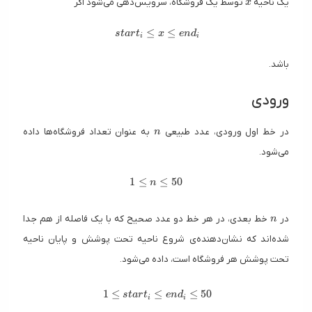
یک ناحیه
توسط یک فروشگاه، سرویس‌دهی می‌شود اگر
x
start_i \leq x \leq end_i
≤
≤
s
t
a
r
t
x
e
n
d
i
i
باشد.
ورودی
n
در خط اول ورودی، عدد طبیعی
به عنوان تعداد فروشگاه‌ها داده
n
می‌شود.
1 \leq n \leq 50
1
≤
≤
5
0
n
n
در
خط بعدی، در هر خط دو عدد صحیح که با یک فاصله از هم جدا
n
شده‌اند که نشان‌دهنده‌ی شروع ناحیه تحت پوشش و پایان ناحیه
تحت پوشش هر فروشگاه است، داده می‌شود.
1 \leq start_i \leq end_i \leq 50
1
≤
≤
≤
5
0
s
t
a
r
t
e
n
d
i
i