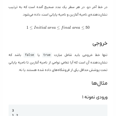
در خط آخر دو، در هر سطر یک عدد صحیح آمده است که به ترتیب
نشان‌دهنده‌ی ناحیه آغازین و ناحیه پایانی است، داده می‌شود.
1 \leq Initial \ area \leq final \ area \leq 50
1
≤
≤
≤
5
0
I
n
i
t
i
a
l
a
r
e
a
f
i
n
a
l
a
r
e
a
خروجی
تنها خط خروجی باید شامل عبارت
یا
باشد که
false
true
نشان‌دهنده آن است که آیا تمامی نواحی از ناحیه آغازین تا ناحیه پایانی
تحت پوشش حداقل یکی از فروشگاه‌های داده شده هستند یا نه.
مثال‌ها
ورودی نمونه ۱
Copy
3

1 2
