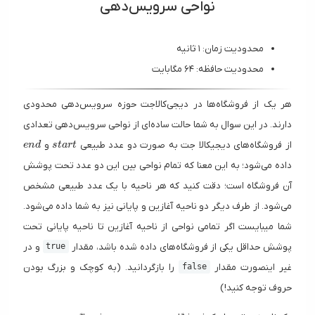
نواحی سرویس‌دهی
محدودیت زمان: ۱ ثانیه
محدودیت حافظه: ۶۴ مگابایت
هر یک از فروشگاه‌ها در دیجی‌کالاجت حوزه سرویس‌دهی محدودی
دارند. در این سوال به شما حالت ساده‌ای از نواحی سرویس‌دهی تعدادی
end
start
از فروشگاه‌های دیجیکالا جت به صورت دو عدد طبیعی
و
e
n
d
s
t
a
r
t
داده می‌شود؛ به این معنا که تمام نواحی بین این دو عدد تحت پوشش
آن فروشگاه است؛ دقت کنید که هر ناحیه با یک عدد طبیعی مشخص
می‌شود. از طرف دیگر دو ناحیه آغازین و پایانی نیز به شما داده می‌شود.
شما میبایست اگر تمامی نواحی از ناحیه آغازین تا ناحیه پایانی تحت
پوشش حداقل یکی از فروشگاه‌های داده شده باشد، مقدار
و در
true
غیر اینصورت مقدار
را بازگردانید. (به کوچک و بزرگ بودن
false
حروف توجه کنید!)
x