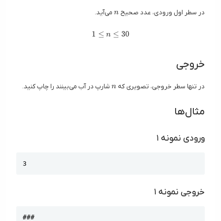
n
در سطر اول ورودی، عدد صحیح
می‌آید.
n
1 \leq n \leq 30
1
≤
≤
3
0
n
خروجی
n
در تنها سطر خروجی، تصویری که
شارپ در آب می‌بینند را چاپ کنید.
n
مثال‌ها
ورودی نمونه ۱
Copy
3
خروجی نمونه ۱
Copy
###