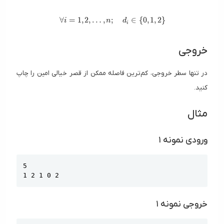
\forall i = 1, 2, \dots, n; \quad d_i \in \{0, 1, 2\
∀
=
1
,
2
,
…
,
;
∈
{
0
,
1
,
2
}
i
n
d
i
خروجی
در تنها سطر خروجی، کم‌ترین فاصله ممکن از قصر خیالی امین را چاپ
کنید.
مثال
ورودی نمونه ۱
Copy
5

1 2 1 0 2
خروجی نمونه ۱