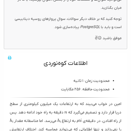
میان بگذارید.
توجه کنید که بر خلاف دیگر سوالات، سوال پروازهای روسیه دیتابیسی
است و باید با
PostgreSQL
پیاده‌سازی شود.
موفق باشید 😉✌
اطلاعات کوه‌نوردی
محدودیت زمان: ۱ ثانیه
محدودیت حافظه: ۲۵۶ مگابایت
امین در خواب می‌بیند که به ارتفاعات یک میلیون کیلومتری از سطح
n
دریا قرار دارد و تصمیم می‌گیرد که
دقیقه به راه خود ادامه دهد. پس
n
h_i
h_i
i
از راه افتادن، در دقیقه‌ی
ام به ارتفاع
می‌رسد، اما متاسفانه مقدار
h
h
i
i
i
را نمی‌داند و تنها اطلاعاتی که می‌تواند محاسبه کند، اختلاف ارتفاعش