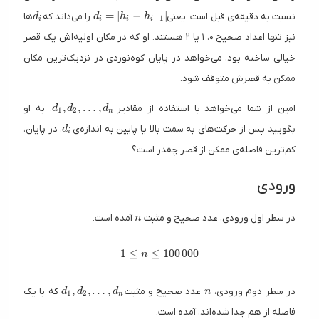
d_i
d_i = |h_i - h_{i - 1}|\,
=
∣
−
∣
نسبت به دقیقه‌ی قبل است؛ یعنی
را می‌داند که
ها
d
d
h
h
−
1
i
i
i
i
نیز تنها اعداد صحیح ۰، ۱ یا ۲ هستند. او که در مکان اولیه‌اش یک قصر
خیالی ساخته بود، می‌خواهد در پایان کوه‌نوردی در نزدیک‌ترین مکان
ممکن به قصرش متوقف شود.
d_1, d_2, \dots, d_n\,
,
,
…
,
امین از شما می‌خواهد با استفاده از مقادیر
، به او
d
d
d
1
2
n
d_i
بگویید پس از حرکت‌های به سمت بالا یا پایین به اندازه‌ی
، در پایان،
d
i
کم‌ترین فاصله‌ی ممکن از قصر چقدر است؟
ورودی
n
در سطر اول ورودی، عدد صحیح و مثبت
آمده است.
n
1 \leq n \leq 100 \, 000
1
≤
≤
1
0
0
0
0
0
n
d_1, d_2, \dots, d_n\,
n
,
,
…
,
در سطر دوم ورودی،
عدد صحیح و مثبت
که با یک
d
d
d
n
1
2
n
فاصله از هم جدا شده‌اند، آمده است.