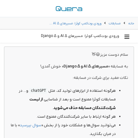
خانه
مسابقات
ورودی بوت‌کمپ کوئرا: مسیرهای AI Δ …
ورودی بوت‌کمپ کوئرا: مسیرهای AI Δ و Django Δ
سلام دوست عزیز😃👋
به مسابقه «
مسیرهای AI Δ و Django Δ
» خوش آمدی!
نکات مفید برای شرکت در مسابقه:
هرگونه استفاده از ابزارهای تولید کد، مثل
و... در
chatGPT
مسابقات کوئرا ممنوع است و بعد از شناسایی
از لیست
شرکت‌کنندگان مسابقه حذف می‌شوید
.
هر گونه ارتباط با سایر شرکت‌کنندگان ممنوع است.
می‌توانید سوال‌ها و مشکلات خود را از بخش «
سوال بپرسید
» با ما
در میان بگذارید.