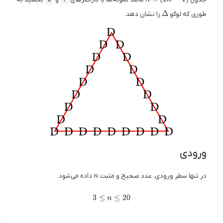
\Delta
Δ
طوری که لوگو
را نشان دهد.
ورودی
n
در تنها سطر ورودی، عدد صحیح و مثبت
داده می‌شود.
n
3 \leq n \leq 20
3
≤
≤
2
0
n