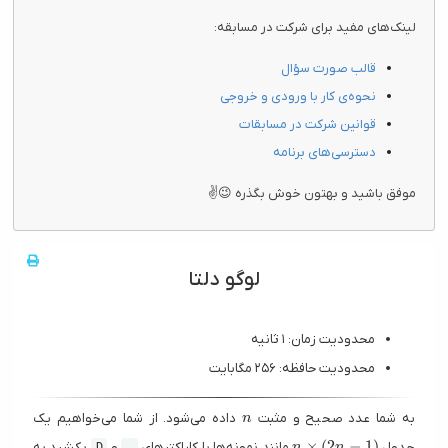
لینک‌های مفید برای شرکت در مسابقه:
قالب صورت سؤال
نحوه‌ی کار با ورودی و خروجی
قوانین شرکت در مسابقات
دسترسی‌های برنامه
موفق باشید و بهتون خوش بگذره 😉✌
لوگو دلتا
محدودیت زمان: ۱ ثانیه
محدودیت حافظه: ۲۵۶ مگابایت
n
به شما عدد صحیح و مثبت
داده می‌شود. از شما می‌خواهیم یک
n
n \times (
×
(
2
−
1
)
جدول
مانند نمونه‌ها با کاراکترهای
و
بکشید به
D
.
n
n