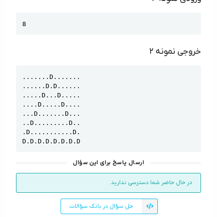
Copy
8
خروجی نمونه ۲
Copy
.......D.......

......D.D......

.....D...D.....

....D.....D....

...D.......D...

..D.........D..

.D...........D.

D.D.D.D.D.D.D.D
ارسال پاسخ برای این سؤال
در حال حاضر شما دسترسی ندارید.
حل سؤال در بانک سؤالات