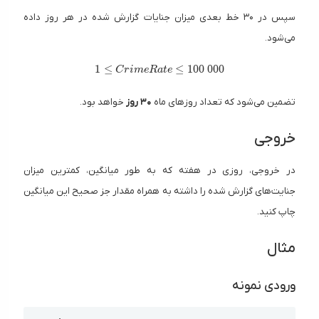
سپس در ۳۰ خط بعدی میزان جنایات گزارش شده در هر روز داده
می‌شود.
1 \le CrimeRate \le 100\ 000
1
≤
≤
1
0
0
0
0
0
C
r
i
m
e
R
a
t
e
تضمین می‌شود که تعداد روزهای ماه
۳۰ روز
خواهد بود.
خروجی
در خروجی، روزی در هفته که به طور میانگین، کمترین میزان
جنایت‌های گزارش شده را داشته به همراه مقدار جز صحیح این میانگین
چاپ کنید.
مثال
‌ورودی نمونه
Copy