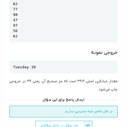
62

77

98

47

97

56

62
خروجی نمونه
Copy
Tuesday 39
مقدار میانگین اصلی ۳۹.۴ است که جز صحیح آن یعنی ۳۹ در خروجی
چاپ می‌شود.
ارسال پاسخ برای این سؤال
در حال حاضر شما دسترسی ندارید.
حل سؤال در بانک سؤالات