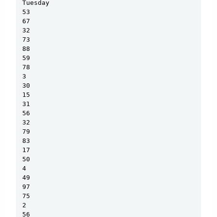
Tuesday

53

67

32

73

88

59

78

3

30

15

31

56

32

79

83

17

50

4

49

97

75

2

56
