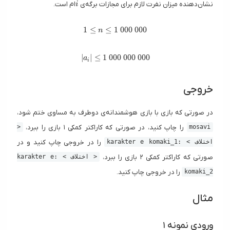
i
نشان‌دهنده میزان نفرت لازم برای مجازات برگه‌ی
ام است.
i
1 \leq n \leq 1 \ 000 \ 000
1
≤
≤
1
0
0
0
0
0
0
n
|a_i| \leq 1 \ 000 \ 000 \ 000
∣
∣
≤
1
0
0
0
0
0
0
0
0
0
a
i
خروجی
در صورتی که بازی با بازی هوشمندانه‌ی دوطرف به مساوی ختم شود،
را چاپ کنید، در صورتی که کاراکتر کمکی ۱ بازی را ببرد،
<
mosavi
را در خروجی چاپ کنید و در
اختلاف > :karakter e komaki_1
صورتی که کاراکتر کمکی ۲ بازی را ببرد،
< اختلاف > :karakter e
را در خروجی چاپ کنید.
komaki_2
مثال
ورودی نمونه ۱