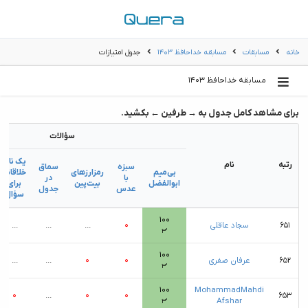
خانه
مسابقات
مسابقه خداحافظ ۱۴۰۳
جدول امتیازات
مسابقه خداحافظ ۱۴۰۳
برای مشاهد کامل جدول به → طرفین ← بکشید.
سؤالات
یک نام
رتبه
نام
سبزه
سماق
بی‌میم
رمزارزهای
خلاقانه
با
در
ابوالفضل
بیت‌پین
برای
عدس
جدول
سؤال
۱۰۰
۶۵۱
سجاد عاقلی
۰
...
...
...
۳′
۱۰۰
۶۵۲
عرفان صفری
۰
۰
...
...
۳′
۱۰۰
MohammadMahdi
۰
...
۰
۰
۶۵۳
Afshar
۳′