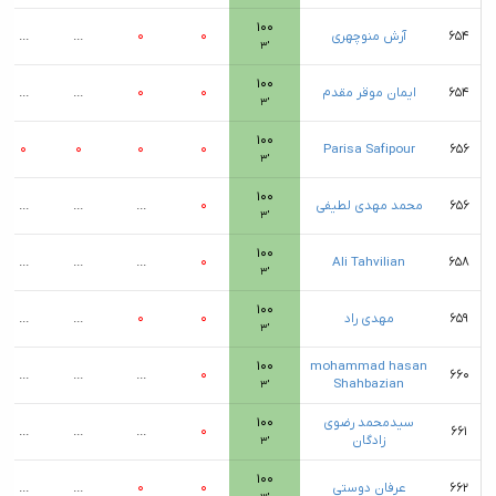
۱۰۰
۶۵۴
آرش منوچهری
۰
۰
...
...
۳′
۱۰۰
۶۵۴
ایمان موقر مقدم
۰
۰
...
...
۳′
۱۰۰
۰
۰
۰
۰
Parisa Safipour
۶۵۶
۳′
۱۰۰
۶۵۶
محمد مهدی لطیفی
۰
...
...
...
۳′
۱۰۰
...
...
...
۰
Ali Tahvilian
۶۵۸
۳′
۱۰۰
۶۵۹
مهدی راد
۰
۰
...
...
۳′
۱۰۰
mohammad hasan
...
...
...
۰
۶۶۰
Shahbazian
۳′
سیدمحمد رضوی
۱۰۰
...
...
...
۰
۶۶۱
زادگان
۳′
۱۰۰
۶۶۲
عرفان دوستی
۰
۰
...
...