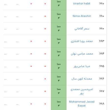
۱۰۰
...
...
۰
۰
sirartor habit
۶۸۰
۴′
۱۰۰
...
...
...
۰
Nima Atashin
۶۸۰
۴′
۱۰۰
۶۸۰
سحر آقاخانی
۰
...
...
...
۴′
۱۰۰
۶۸۳
محمد پویا افشاری
۰
۰
...
...
۴′
۱۰۰
۶۸۴
محمد عباسی نهان
۰
۰
...
...
۴′
۱۰۰
۶۸۵
مینا عباس‌پور
۰
۰
...
...
۴′
۱۰۰
۶۸۶
محدثه کهن سال
۰
...
...
...
۴′
امیرحسین محمدی
۱۰۰
...
...
...
۰
۶۸۷
پور
۴′
۱۰۰
Mohammad Javad
...
...
۰
۰
۶۸۸
Bayat
۴′