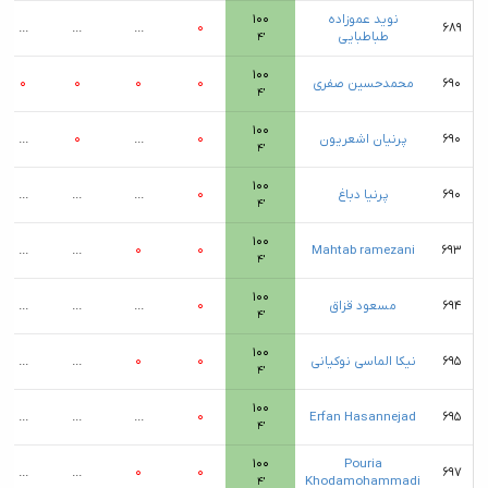
نوید عموزاده
۱۰۰
...
...
...
۰
۶۸۹
طباطبایی
۴′
۱۰۰
۶۹۰
محمدحسین صفری
۰
۰
۰
۰
۴′
۱۰۰
۶۹۰
پرنیان اشعریون
۰
...
۰
...
۴′
۱۰۰
۶۹۰
پرنیا دباغ
۰
...
...
...
۴′
۱۰۰
...
...
۰
۰
Mahtab ramezani
۶۹۳
۴′
۱۰۰
۶۹۴
مسعود قزاق
۰
...
...
...
۴′
۱۰۰
۶۹۵
نیکا الماسی نوکیانی
۰
۰
...
...
۴′
۱۰۰
...
...
...
۰
Erfan Hasannejad
۶۹۵
۴′
۱۰۰
Pouria
...
...
۰
۰
۶۹۷
Khodamohammadi
۴′