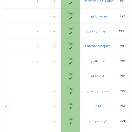
...
...
۰
۰
Fatemeh Saifi Laleh
۶۷۱
۳′
۱۰۰
۶۷۲
مریم نوکهن
۰
...
...
...
۳′
۱۰۰
۶۷۳
امیرحسن جلالی
۰
۰
...
...
۳′
۱۰۰
...
...
۰
۰
Fateme Maqazei
۶۷۴
۳′
۱۰۰
۶۷۵
تینا طالبی
۰
۰
...
...
۳′
۱۰۰
...
...
...
...
arshia Al
۶۷۵
۳′
۱۰۰
۶۷۷
سعید حق نظری
۰
...
...
...
۴′
۱۰۰
۰
...
...
۰
p M
۶۷۸
۴′
۱۰۰
۶۷۹
علی حسن‌پور
۰
...
...
...
۴′