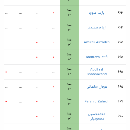
۳′
۱۰۰
۶۶۳
پارسا علوی
۰
...
...
...
۳′
۱۰۰
۶۶۴
آریا فرهمندفر
...
...
...
...
۳′
۱۰۰
...
...
۰
۰
Amirali Alizadeh
۶۶۵
۳′
۱۰۰
...
...
۰
۰
amirreza latifi
۶۶۵
۳′
۱۰۰
Abolfazl
۰
...
...
...
۶۶۵
Shahsavand
۳′
۱۰۰
۶۶۵
عرفان سلطانی
۰
...
...
...
۳′
۱۰۰
۰
...
۰
۰
Farshid Zahedi
۶۶۹
۳′
محمدحسین
۱۰۰
...
...
۰
۰
۶۷۰
محمودیان
۳′
۱۰۰