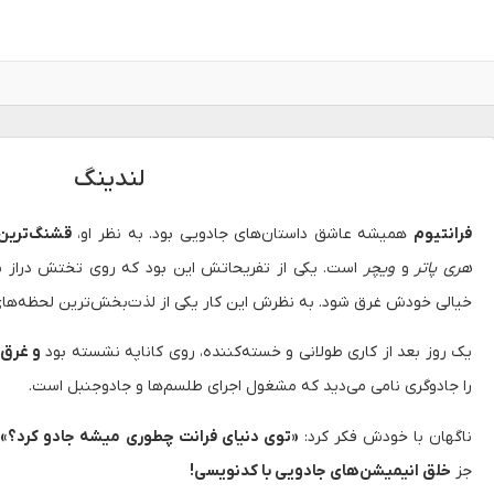
لندینگ
فرانتیوم
همیشه عاشق داستان‌های جادویی بود. به نظر او،
قشنگ‌ترین
هری پاتر
و
ویچر
است. یکی از تفریحاتش این بود که روی تختش دراز بک
خیالی خودش غرق شود. به نظرش این کار یکی از لذت‌بخش‌ترین لحظه‌های 
یک روز بعد از کاری طولانی و خسته‌کننده، روی کاناپه نشسته بود
و غرق 
را جادوگری نامی می‌دید که مشغول اجرای طلسم‌ها و جادوجنبل است.
ناگهان با خودش فکر کرد:
«توی دنیای فرانت چطوری میشه جادو کرد؟»
—
جز
خلق انیمیشن‌های جادویی با کدنویسی!