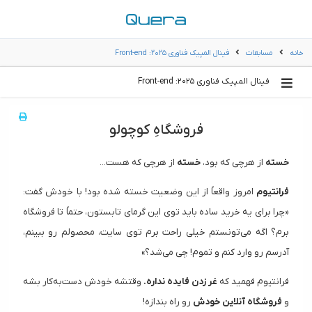
خانه
مسابقات
فینال المپیک فناوری ۲۰۲۵: Front-end
فینال المپیک فناوری ۲۰۲۵: Front-end
فروشگاهِ کوچولو
خسته
از هرچی که بود،
خسته
از هرچی که هست...
فرانتیوم
امروز واقعاً از این وضعیت خسته شده بود! با خودش گفت:
«چرا برای یه خرید ساده باید توی این گرمای تابستون، حتماً تا فروشگاه
برم؟ اگه می‌تونستم خیلی راحت برم توی سایت، محصولم رو ببینم،
آدرسم رو وارد کنم و تموم! چی می‌شد؟»
فرانتیوم فهمید که
غر زدن فایده نداره.
وقتشه خودش دست‌به‌کار بشه
و
فروشگاه آنلاین خودش
رو راه بندازه!