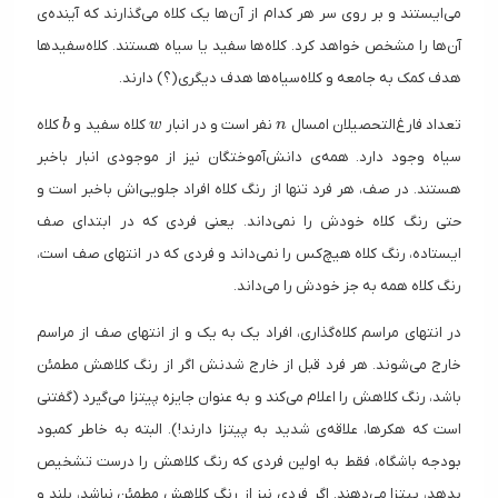
می‌ایستند و بر روی سر هر کدام از آن‌ها یک کلاه می‌گذارند که آینده‌ی
آن‌ها را مشخص خواهد کرد. کلا‌ه‌ها سفید یا سیاه هستند. کلاه‌سفید‌ها
هدف کمک به جامعه و کلاه‌سیاه‌ها هدف دیگری(؟) دارند.
b
w
n
تعداد فارغ‌التحصیلان امسال
نفر است و در انبار
کلاه سفید و
کلاه
b
w
n
سیاه وجود دارد. همه‌ی دانش‌آموختگان نیز از موجودی انبار باخبر
هستند. در صف، هر فرد تنها از رنگ کلاه افراد جلویی‌اش با‌خبر است و
حتی رنگ کلاه خودش را نمی‌داند. یعنی فردی که در ابتدای صف
ایستاده، رنگ کلاه هیچ‌کس را نمی‌داند و فردی که در انتهای صف است،
رنگ کلاه همه به جز خودش را می‌داند.
در انتهای مراسم کلاه‌گذاری، افراد یک به یک و از انتهای صف از مراسم
خارج می‌شوند. هر فرد قبل از خارج شدنش اگر از رنگ کلاهش مطمئن
باشد، رنگ کلاهش را اعلام می‌کند و به عنوان جایزه پیتزا می‌گیرد (گفتنی
است که هکر‌ها، علاقه‌ی شدید به پیتزا دارند!). البته به خاطر کمبود
بودجه باشگاه، فقط به اولین فردی که رنگ کلاهش را درست تشخیص
بدهد، پیتزا می‌دهند. اگر فردی نیز از رنگ کلاهش مطمئن نباشد، بلند و