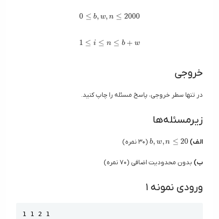
0\leq b, w, n\leq 2000
0
≤
,
,
≤
2
0
0
0
b
w
n
1\leq i\leq n\leq b + w
1
≤
≤
≤
+
i
n
b
w
خروجی
در تنها سطر خروجی، پاسخ مسئله را چاپ کنید.
زیرمسئله‌ها
b,w,n \le
,
,
≤
2
0
الف)
(۳۰ نمره)
b
w
n
ب)
بدون محدودیت اضافی (۷۰ نمره)
ورودی نمونه ۱
Copy
1 1 2 1