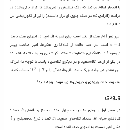
با افتخار اعلام می‌کند که رنگ کلاهش را نمی‌داند تا افراد باقی‌مانده در
مراسم (افرادی که در صف جلوی او قرار داشتند) را نیز از نگون‌بختی‌اش
مطلع کند.
i
امیر نفر
ام صف از انتها است. برای نمونه اگر امیر در انتهای صف باشد،
i
i=1
=
1
است. در چند حالت از کلاه‌گذاری هکر‌ها، امیر صاحب پیتزا
i
می‌شود؟ دو کلاه‌گذاری متفاوت هستند اگر هکری وجود داشته باشد که
در یکی از آن‌ها، کلاه‌سفید و در دیگری کلاه‌سیاه باشد. با توجه به این‌که
10^9 + 7
9
1
0
+
7
این مقدار می‌تواند بزرگ باشد، باقی‌مانده آن را بر
حساب کنید.
به توضیحات ورودی و خروجی‌های نمونه توجه کنید!
ورودی
b
در سطر اول ورودی به ترتیب چهار عدد صحیح و نامنفی
، تعداد
b
i
n
w
کلاه‌های سیاه،
، تعداد کلاه‌های سفید،
، تعداد فارغ‌التحصیلان و
،
i
n
w
مکان امیر نسبت به انتهای صف آمده است.