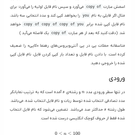
اسمش عبارت
می‌آورد و سپس نام فایل اولیه را می‌آورد؛ برای
copy of
مثال اگر فایلی به نام
را بخواهد کپی کند و عدد انتخابی سه باشد،
you
نام فایل کپی شده برابر
خواهد
copy of copy of copy of you
شد. (دقت کنید که بعد از هر عبارت
یک فاصله‌ می‌آید.)
copy of
متاسفانه حملات پی در پی آنتی‌ویروس‌های رهنما «کاپی» را ضعیف
کرده است. با دادن نام فایل و تعداد بار کپی کردن فایل، نام فایل کپی
شده را خروجی دهید.
ورودی
s
n
در تنها سطر ورودی عدد
و رشته‌ی
آمده است که به ترتیب نمایانگر
s
n
عدد تصادفی انتخاب شده توسط ربات و نام فایل انتخاب شده، می‌باشد.
s
طول رشته
حداکثر صد می‌باشد. تضمین می‌شود که نام فایل انتخاب
s
شده فقط از حروف کوچک انگلیسی درست شده است.
0 \le n \le 100
0
≤
≤
1
0
0
n