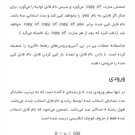
اسمش عبارت
می‌آورد و سپس نام فایل اولیه را می‌آورد؛ برای
copy of
مثال اگر فایلی به نام
را بخواهد کپی کند و عدد انتخابی سه باشد،
you
نام فایل کپی شده برابر
خواهد
copy of copy of copy of you
شد. (دقت کنید که بعد از هر عبارت
یک فاصله‌ می‌آید.)
copy of
متاسفانه حملات پی در پی آنتی‌ویروس‌های رهنما «کاپی» را ضعیف
کرده است. با دادن نام فایل و تعداد بار کپی کردن فایل، نام فایل کپی
شده را خروجی دهید.
ورودی
s
n
در تنها سطر ورودی عدد
و رشته‌ی
آمده است که به ترتیب نمایانگر
s
n
عدد تصادفی انتخاب شده توسط ربات و نام فایل انتخاب شده، می‌باشد.
s
طول رشته
حداکثر صد می‌باشد. تضمین می‌شود که نام فایل انتخاب
s
شده فقط از حروف کوچک انگلیسی درست شده است.
0 \le n \le 100
0
≤
≤
1
0
0
n