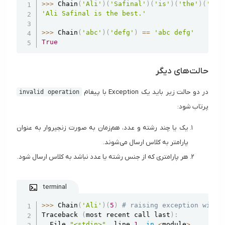
>>
>
 Chain
(
'Ali'
)
(
'Safinal'
)
(
'is'
)
(
'the'
)
(
'bes
'Ali Safinal is the best.'
>>
>
 Chain
(
'abc'
)
(
'defg'
)
==
'abc defg'
True
حالت‌های دیگر
در دو حالت زیر باید یک Exception با پیغام
invalid operation
پرتاب شود:
یک یا چند رشته و عدد، هم‌زمان به صورت زنجیروار به عنوان
پارامتر به کلاس ارسال می‌شوند.
هر پارامتری که از جنس رشته یا عدد نباشد به کلاس ارسال شود.
terminal
Copy
>>
>
 Chain
(
'Ali'
)
(
5
)
# raising exception with 
Traceback 
(
most recent call last
)
:
  File 
"<stdin>"
,
 line 
1
,
in
<
module
>