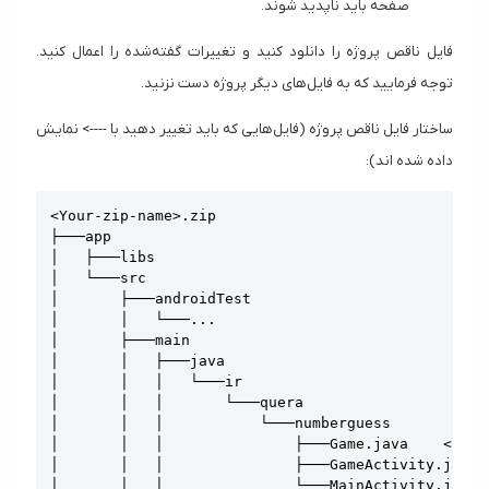
صفحه باید ناپدید شوند.
فایل ناقص پروژه را دانلود کنید و تغییرات گفته‌شده را اعمال کنید.
توجه فرمایید که به فایل‌های دیگر پروژه دست نزنید.
ساختار فایل ناقص پروژه (فایل‌هایی که باید تغییر دهید با ----> نمایش
داده شده اند):
Copy
<Your-zip-name>.zip

├───app

│   ├───libs

│   └───src

│       ├───androidTest

│       │   └───...

│       ├───main

│       │   ├───java

│       │   │   └───ir

│       │   │       └───quera

│       │   │           └───numberguess

│       │   │               ├───Game.java    <----

│       │   │               ├───GameActivity.java  
│       │   │               └───MainActivity.java  