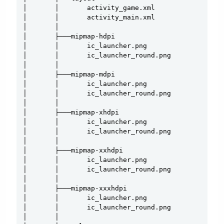
│       │       activity_game.xml

│       │       activity_main.xml

│       │

│       ├───mipmap-hdpi

│       │       ic_launcher.png

│       │       ic_launcher_round.png

│       │

│       ├───mipmap-mdpi

│       │       ic_launcher.png

│       │       ic_launcher_round.png

│       │

│       ├───mipmap-xhdpi

│       │       ic_launcher.png

│       │       ic_launcher_round.png

│       │

│       ├───mipmap-xxhdpi

│       │       ic_launcher.png

│       │       ic_launcher_round.png

│       │

│       ├───mipmap-xxxhdpi

│       │       ic_launcher.png

│       │       ic_launcher_round.png

│       │
