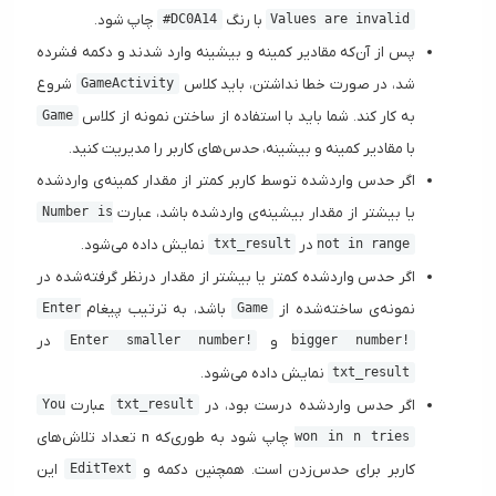
با رنگ
چاپ شود.
#DC0A14
Values are invalid
پس از آن‌که مقادیر کمینه و بیشینه وارد شدند و دکمه‌ فشرده
شد، در صورت خطا نداشتن، باید کلاس
شروع
GameActivity
به کار کند. شما باید با استفاده از ساختن نمونه از کلاس
Game
با مقادیر کمینه و بیشینه، حدس‌های کاربر را مدیریت کنید.
اگر حدس واردشده توسط کاربر کمتر از مقدار کمینه‌ی واردشده
یا بیشتر از مقدار بیشینه‌ی واردشده باشد، عبارت
Number is
در
نمایش داده می‌شود.
txt_result
not in range
اگر حدس واردشده کمتر یا بیشتر از مقدار درنظر گرفته‌شده در
نمونه‌ی ساخته‌شده از
باشد، به ترتیب پیغام
Enter
Game
و
در
Enter smaller number!
bigger number!
نمایش داده می‌شود.
txt_result
اگر حدس واردشده درست بود، در
عبارت
You
txt_result
چاپ شود به طوری‌که n تعداد تلاش‌های
won in n tries
کاربر برای حدس‌زدن است. همچنین دکمه و
این
EditText