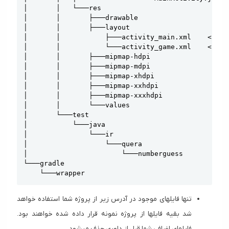
│       │   └───res

│       │       ├───drawable

│       │       ├───layout

│       │           ├───activity_main.xml    <----

│       │           └───activity_game.xml    <----

│       │       ├───mipmap-hdpi

│       │       ├───mipmap-mdpi

│       │       ├───mipmap-xhdpi

│       │       ├───mipmap-xxhdpi

│       │       ├───mipmap-xxxhdpi

│       │       └───values

│       └───test

│           └───java

│               └───ir

│                   └───quera

│                       └───numberguess

└───gradle

    └───wrapper
تنها فایلهای موجود در آدرس زیر از پروژه شما استفاده خواهد
شد بقیه فایلها از پروژه نمونه قرار داده شده خواهند بود.
فایلهای اضافی شما قبل از داوری حذف میشود.