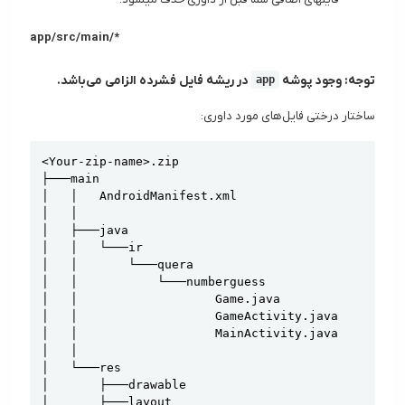
app/src/main/*
توجه: وجود پوشه
app
در ریشه فایل فشرده الزامی می‌باشد.
ساختار درختی فایل‌های مورد داوری:
Copy
<Your-zip-name>.zip

├───main

│   │   AndroidManifest.xml

│   │

│   ├───java

│   │   └───ir

│   │       └───quera

│   │           └───numberguess

│   │                   Game.java

│   │                   GameActivity.java

│   │                   MainActivity.java

│   │

│   └───res

│       ├───drawable

│       ├───layout
