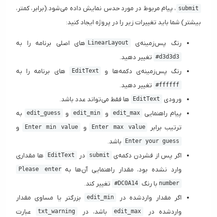
، پیام مربوط در مورد حدس نمایش داده می‌شود.(برابر، کمتر،
submit
بیشتر) شما باید تغییرات زیر را در پروژه ایجاد کنید:
رنگ پس‌زمینه‌ی
های اصلی برنامه را به
LinearLayout
تغییر دهید.
#d3d3d3
رنگ پس‌زمینه‌ی دکمه‌ها و
های برنامه را به
EditText
تغییر دهید.
#ffffff
ورودی
ها فقط می‌تواند عدد باشد.
EditText
پیام راهنمایی
و
و
به
edit_guess
edit_min
edit_max
ترتیب برابر
و
و
Enter min value
Enter max value
باشد.
Enter your guess
اگر پس از فشردن دکمه‌ی
در
ها مقداری
EditText
submit
وارد نشده بود، مقدار راهنمایی آن‌ها به
Please enter
با رنگ
تغییر کند.
#DC0A14
number
اگر مقدار واردشده در
بزرگتر یا مساوی مقدار
edit_min
واردشده در
باشد، در
عبارت
txt_warning
edit_max