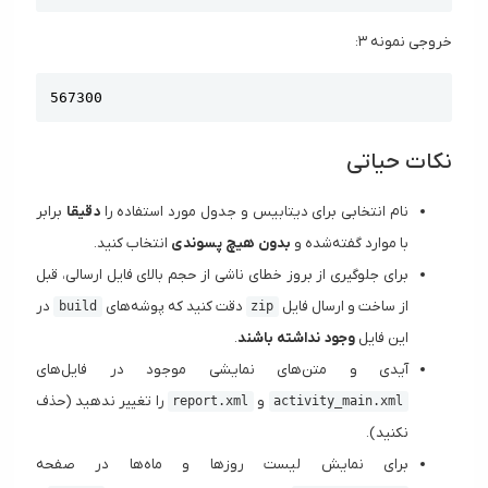
خروجی نمونه ۳:
Copy
567300
نکات حیاتی
نام انتخابی برای دیتابیس و جدول مورد استفاده را
دقیقا
برابر
با موارد گفته‌شده و
بدون هیچ پسوندی
انتخاب کنید.
برای جلوگیری از بروز خطای ناشی از حجم بالای فایل ارسالی، قبل
از ساخت و ارسال فایل
دقت کنید که پوشه‌های
در
build
zip
این فایل
وجود نداشته باشند
.
آیدی و متن‌های نمایشی موجود در فایل‌های
و
را تغییر ندهید (حذف
report.xml
activity_main.xml
نکنید).
برای نمایش لیست روز‌ها و ماه‌ها در صفحه