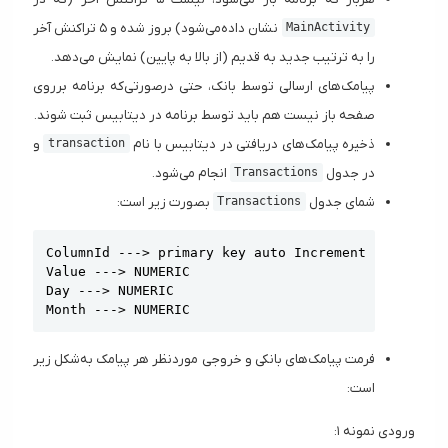
نشان داده‌می‌شود) بروز شده و ۵ تراکنش آخر
MainActivity
را به ترتیب جدید به قدیم (از بالا به پایین) نمایش می‌دهد.
پیامک‌های ارسالی توسط بانک، حتی درصورتی‌که برنامه برروی
صفحه باز نیست هم باید توسط برنامه در دیتابیس ثبت شوند.
ذخیره پیامک‌های دریافتی در دیتابیس با نام
و
transaction
در جدول
انجام می‌شود.
Transactions
شمای جدول
بصورت زیر است:
Transactions
Copy
ColumnId ---> primary key auto Increment

Value ---> NUMERIC

Day ---> NUMERIC

Month ---> NUMERIC
فرمت پیامک‌های بانکی و خروجی موردنظر هر پیامک به‌شکل زیر
است:
ورودی نمونه ۱: