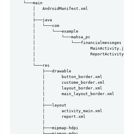
    └───main

        │   AndroidManifest.xml

        │

        ├───java

        │   └───com

        │       └───example

        │           └───mahsa_pc

        │               └───financialmesseges

        │                       MainActivity.java  
        │                       ReportActivity.jav
        │

        └───res

            ├───drawable

            │       button_border.xml

            │       custome_border.xml

            │       layout_border.xml

            │       main_layout_border.xml

            │

            ├───layout

            │       activity_main.xml

            │       report.xml

            │

            ├───mipmap-hdpi

            ├───mipmap-mdpi
