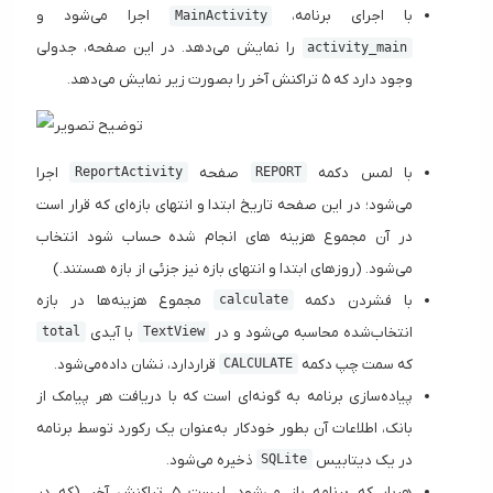
با اجرای برنامه،
اجرا می‌شود و
MainActivity
را نمایش می‌دهد. در این صفحه، جدولی
activity_main
وجود دارد که ۵ تراکنش آخر را بصورت زیر نمایش می‌دهد.
با لمس دکمه
صفحه
اجرا
ReportActivity
REPORT
می‌شود؛ در این صفحه تاریخ ابتدا و انتهای بازه‌ای که قرار است
در آن مجموع هزینه های انجام شده حساب شود انتخاب
می‌شود. (روزهای ابتدا و انتهای بازه نیز جزئی از بازه هستند.)
با فشردن دکمه
مجموع هزینه‌ها در بازه
calculate
انتخاب‌شده محاسبه می‌شود و در
با آیدی
total
TextView
که سمت چپ دکمه
قراردارد، نشان داده‌می‌شود.
CALCULATE
پیاده‌سازی برنامه به گونه‌ای است که با دریافت هر پیامک از
بانک، اطلاعات آن بطور خودکار به‌عنوان یک رکورد توسط برنامه
در یک دیتابیس
ذخیره می‌شود.
SQLite
هربار که برنامه باز می‌شود، لیست ۵ تراکنش آخر (که در