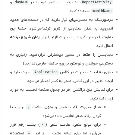
، به ترتیب از عناصر موجود در
و
dayNum
ReportActivity
استفاده کنید.
monthName
درصورتیکه به دسترسی‌ای نیاز دارید که در نسخه‌های جدید
اندروید به شکل متفاوتی از کاربر گرفته‌می‌شود،
حتما
این
تفاوت را درنظر بگیرید و تغییرات لازم را برای
زمان شروع برنامه
اعمال کنید.
دیتابیس را
حتما
در مسیر پیشفرض قرار‌دهید. (نیازی به
دسترسی خواندن و نوشتن برروی حافظه خارجی ندارید)
نیازی به ایجاد تغییرات در کلاس
وجود ندارد و
Application
ایجاد تغییر در این کلاس، منجر به کسر لمتیاز می‌شود.
برای نمایش پنج تراکنش آخر در جدول صفحه نخست، به موارد
زیر دقت کنید:
مبلغ بصورت رقم با معنی و
بدون
علامت
برای جدا
,
کردن ارقام صفر نمایش داده‌می‌شود.
برای مبالغ منفی، علامت منفی (
) پشت رقم قرار
-
می‌گیرد اما برای مبالغ مثبت، از کاراکتر
استفاده
+