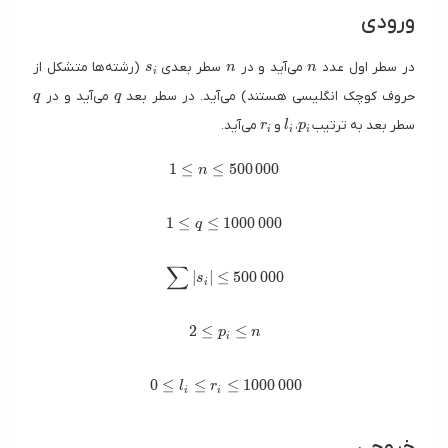
ورودی
s_i
n
n
در سطر اول عدد
می‌آید و در
سطر بعدی
(رشته‌ها متشکل از
s
n
n
i
q
q
حروف کوچک انگلیسی هستند) می‌آید. در سطر بعد
می‌آید و در
q
q
r_i
l_i
p_i
سطر بعد به ترتیب
،
و
می‌آید.
r
l
p
i
i
i
1 \leq n \leq 500\,000
1
≤
≤
5
0
0
0
0
0
n
1 \leq q \leq 1000\,000
1
≤
≤
1
0
0
0
0
0
0
q
∑
\sum |s_i| \leq 500\,000
∣
∣
≤
5
0
0
0
0
0
s
i
2 \leq p_i \leq n
2
≤
≤
p
n
i
0 \leq l_i \leq r_i \leq 1000\,000
0
≤
≤
≤
1
0
0
0
0
0
0
l
r
i
i
خروجی