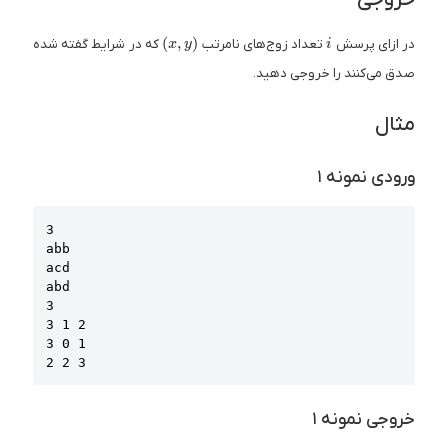
(x, y)
i
(
,
)
در ازای پرسش
تعداد زوج‌های نامرتب
که در شرایط گفته شده
x
y
i
صدق می‌کنند را خروجی دهید.
مثال
ورودی نمونه ۱
Copy
3

abb

acd

abd

3

3 1 2

3 0 1

2 2 3
خروجی نمونه ۱