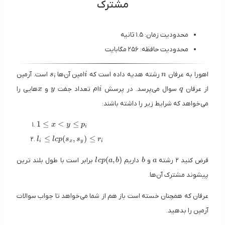
مشترک
محدودیت زمان: ۱.۵ ثانیه
محدودیت حافظه: ۲۵۶ مگابایت
s_i
i
n
اهورا به عرفان
رشته هدیه داده است که
امین آن‌ها
است. آرمین
s
i
n
i
x
y
i
q
از عرفان
سوال می‌پرسد. در پرسش
ام تعداد جفت
و
هایی را
x
y
i
q
می‌خواهد که شرایط زیر را داشته باشند:
1 \leq x \lt y \leq p_i
1
≤
<
≤
x
y
p
i
l_i \leq lcp(s_x, s_y) \leq r_i
≤
(
,
)
≤
l
l
c
p
s
s
r
i
x
y
i
lcp(a, b)
b
a
(
,
)
فرض کنید ۲ رشته
و
داریم
برابر است با طول بلند ترین
l
c
p
a
b
b
a
پیشوند مشترک آن‌ها.
عرفان که همچنان خسته است باز هم از شما می‌خواهد تا جواب سوالات
آرمین را بدهید.