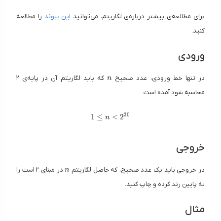
برای مطالعه‌ی بیشتر درباره‌ی لگاریتم، می‌توانید
این پیوند
را مطالعه
کنید.
ورودی
n
در تنها خط ورودی، عدد صحیح
که باید لگاریتم آن در پایه‌ی ۲
n
محاسبه شود آمده است.
3
0
1 \leq n \lt 2^{30}
1
≤
<
2
n
خروجی
n
در خروجی باید یک عدد صحیح، که حاصل لگاریتم
در مبنای ۲ است را
n
به پایین رند کرده و چاپ کنید.
مثال