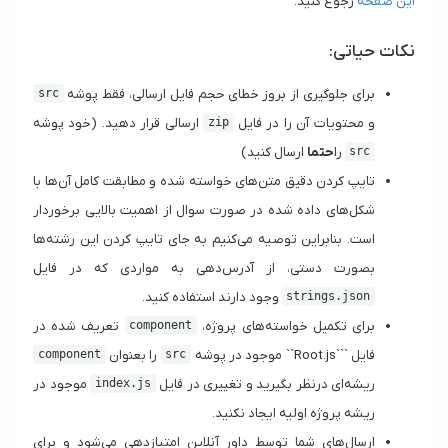
این صفحه
رجوع کنید.
نکات حیاتی:
برای جلوگیری از بروز خطای حجم فایل ارسالی، فقط پوشه
src
و محتویات آن را در فایل
ارسالی قرار دهید. (خود پوشه
zip
را
حتما
ارسال کنید)
src
تایپ کردن دقیق متن‌های خواسته شده و مطابقت کامل آن‌ها با
شکل‌های داده شده در صورت سوال از اهمیت بالایی برخوردار
است. بنابراین توصیه می‌کنیم به جای تایپ کردن این رشته‌ها
بصورت دستی، از آدرس‌دهی به مواردی که در فایل
وجود دارند استفاده کنید.
strings.json
برای تکمیل خواسته‌های پروژه،
تعریف شده در
component
فایل ```Root.js`` موجود در پوشه
را بعنوان
component
src
ریشه‌ای درنظر بگیرید و تغییری در فایل‌
موجود در
index.js
ریشه پروژه اولیه ایجاد نکنید.
ارسال‌های شما توسط داور آنلاین امتیازدهی می‌شود و برای