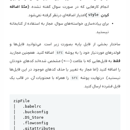
انجام کار‌هایی که در صورت سوال گفته نشده،
(مثلا اضافه
کردن
)
امتیاز اضافه‌ای درنظر گرفته نمی‌شود.
style
برای پیاده‌سازی خواسته‌های سوال، مجاز به استفاده از کتابخانه
نیستید.
ساختار بخشی از فایل پایه بصورت زیر است. می‌توانید فایل‌ها و
فولدرهای موردنیاز خود را به پوشه
اضافه کنید. همچنین مجازید
src
فقط
به فایل‌هایی که با علامت (---->) مشخص شده‌اند کد‌های خودتان
را اضافه کنید (اما مجاز به تغییر یا حذف کد‌های موجود در این فایل‌ها
نیستید). درنهایت پوشه
را همراه با محتویات آن، در قالب یک
src
فایل فشرده ارسال کنید.
Copy
zipFile

│   .babelrc

│   .buckconfig

│   .DS_Store

│   .flowconfig

│   .gitattributes
