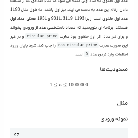
عدد اول حلقوی به عدد اولی گفته می شود که تمام اعدادی که از شیفت
1193
1
1
9
3
دادن ارقام این عدد به دست می آیند، نیز اول باشند. به طول مثال
1931
9311
3119
1193
1
9
3
1
9
3
1
1
3
1
1
9
1
1
9
3
عدد اول حلقوی است، زیرا
،
،
و
همگی اعداد اول
هستند. برنامه ای بنویسید که تعداد نامشخصی عدد از ورودی بخواند
و برای هر عدد، اگر اول حلقوی بود عبارت
و در غیر
circular prime
این صورت عبارت
را چاپ کند. شرط پایان ورود
non-circular prime
اطلاعات وارد کردن عدد
است.
0
محدودیت‌ها
1 \leq n \leq 10000000
1
≤
≤
1
0
0
0
0
0
0
0
n
مثال
نمونه ورودی
Copy
97
