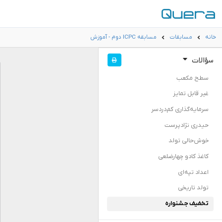
خانه
مسابقات
مسابقه ICPC دوم - آموزش
سؤالات
سطح مکعب
غیر قابل تمایز
سرمایه‌گذاری کم‌دردسر
حیدری نژادپرست
خوش‌حالی تولد
کاغذ کادو چهارضلعی
اعداد تپه‌ای
تولد تاریخی
تخفیف جشنواره