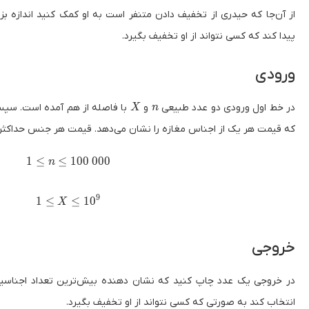
از آن‌جا که حیدری از تخفیف دادن متنفر است به او کمک کنید اندازه بزر
پیدا کند که کسی نتواند از او تخفیف بگیرد.
ورودی
X
n
در خط اول ورودی دو عدد طبیعی
و
با فاصله از هم آمده است. سپ
X
n
10^9
که قیمت هر یک از اجناس مغازه را نشان می‌دهد. قیمت هر جنس حداکث
1 \le n \le 100\ 000
1
≤
≤
1
0
0
0
0
0
n
9
1 \le X \le 10^9
1
≤
≤
1
0
X
خروجی
در خروجی یک عدد چاپ کنید که نشان دهنده بیش‌ترین تعداد اجناسیس
انتخاب کند به صورتی که کسی نتواند از او تخفیف بگیرد.