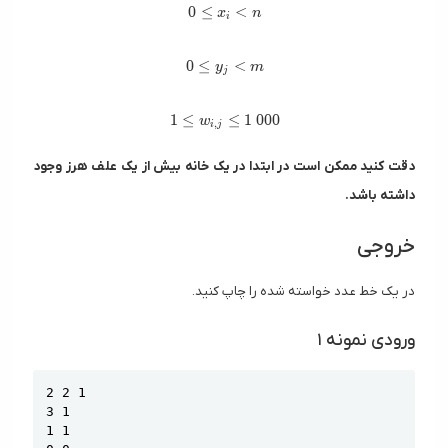
0 \le x_i < n
0
≤
<
x
n
i
0 \le y_j < m
0
≤
<
y
m
j
1 \le w_{i, j} \le 1\ 000
1
≤
≤
1
0
0
0
w
,
i
j
دقت کنید ممکن است در ابتدا در یک خانه بیش از یک علف هرز وجود
داشته باشد.
خروجی
در یک خط عدد خواسته شده را چاپ کنید.
ورودی نمونه ۱
Copy
2 2 1

3 1

1 1
