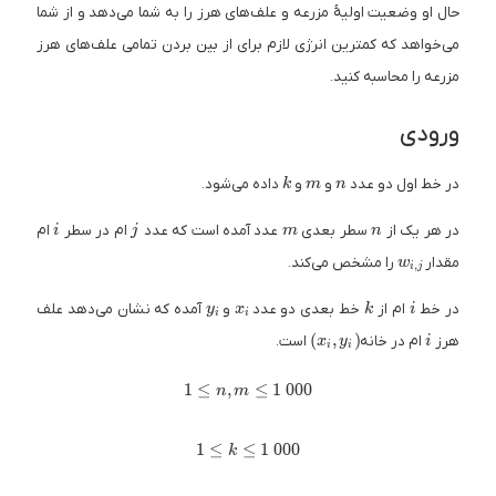
حال او وضعیت اولیهٔ مزرعه و علف‌های هرز را به شما می‌دهد و از شما
می‌خواهد که کمترین انرژی لازم برای از بین بردن تمامی علف‌های هرز
مزرعه را محاسبه کنید.
ورودی
k
m
n
در خط اول دو عدد
و
و
داده می‌شود.
k
m
n
i
j
m
n
در هر یک از
سطر بعدی
عدد آمده است که عدد
ام در سطر
ام
i
j
m
n
w_{i, j}
مقدار
را مشخص می‌کند.
w
,
i
j
y_i
x_i
k
i
در خط
ام از
خط بعدی دو عدد
و
آمده که نشان می‌دهد علف
y
x
k
i
i
i
(x_i, y_i)
i
(
,
)
هرز
ام در خانه
است.
x
y
i
i
i
1 \le n, m \le 1\ 000
1
≤
,
≤
1
0
0
0
n
m
1 \le k \le 1\ 000
1
≤
≤
1
0
0
0
k