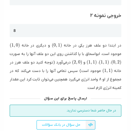
خروجی نمونه ۲
Copy
8
(1,0)
(0,1)
(
1
,
0
)
(
0
,
1
)
در ابتدا دو علف هرز یکی در خانه
و دیگری در خانه
موجود است، ابواسحاق با پا گذاشتن روی این دو علف آنها را به صورت
(2,0)
(1,1)
(1,1)
(0,2)
(
2
,
0
)
(
1
,
1
)
(
1
,
1
)
(
0
,
2
)
،
،
و
درمی‌آورد (توجه کنید دو علف هرز در
(1,1)
(
1
,
1
)
خانه
موجود است) سپس تمامی آنها را با دست می‌کند که در
مجموع از او ۸ واحد انرژی می‌گیرد همچنین می‌توان ثابت کرد این مقدار
کمینه انرژی لازم است.
ارسال پاسخ برای این سؤال
در حال حاضر شما دسترسی ندارید.
حل سؤال در بانک سؤالات