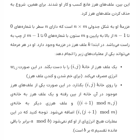
این بین، علف‌های هرز مانع کسب و کار او شدند. برای همین، شروع به
حذف کردن علف‌های هرز کرد.
0
n
n\times m
0
×
مزرعهٔ او به شکل جدولی
است که دارای
سطر با شماره‌های
n
n
m
m - 1
0
m
n - 1
−
1
0
−
1
تا
از بالا به پایین و
ستون با شماره‌های
تا
از چپ به
m
m
n
k
راست می‌باشد. در ابتدا
علف هرز در مزرعه وجود دارد. او در هر مرحله
k
می‌تواند یکی از عملیات‌های زیر را انجام دهد:
w_{i, j}
(i, j)
(
,
)
یک علف‌ هرز از خانهٔ
را با دست بکَنَد. در این صورت
w
i
j
,
i
j
انرژی مصرف می‌کند. (برای خم شدن و کندن علف هرز)
(i, j)
(
,
)
پا روی خانهٔ
بگذارد، در این صورت یکی از علف‌های هرز
i
j
موجود در آن خانه از بین رفته و یک علف هرز به خانه‌ی
((i + 1)\mo
(
(
+
1
)
mod
,
)
و علف هرزی دیگر به خانه‌ی
i
n
j
(i, (j + 1
(
,
(
+
1
)
mod
)
اضافه می‌شود. توجه کنید که در این
i
j
m
a\mod b
mod
عملیات هیچ انرژی‌ای از او کم نمی‌شود (
برابر با باقی
a
b
b
a
مانده تقسیم
بر
است).
b
a