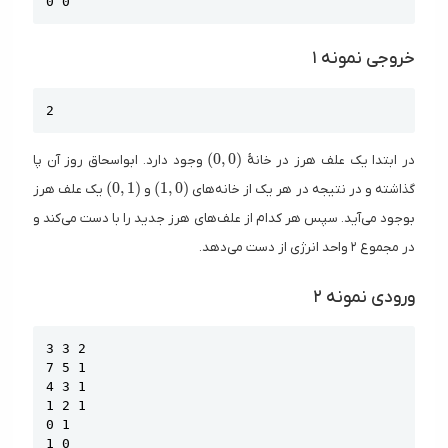
0 0
خروجی نمونه ۱
Copy
2
(0 ,0)
(
0
,
0
)
در ابتدا یک علف هرز در خانهٔ
وجود دارد. ابواسحاق روز آن پا
(0 ,1)
(1 ,0)
(
0
,
1
)
(
1
,
0
)
گذاشته و در نتیجه در هر یک از خانه‌های
و
یک علف هرز
بوجود می‌آید. سپس هر کدام از علف‌های هرز جدید را با دست می‌کند و
در مجموع ۲ واحد انرژی از دست می‌دهد.
ورودی نمونه ۲
Copy
3 3 2

7 5 1

4 3 1

1 2 1

0 1

1 0