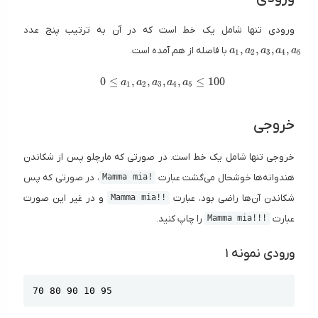
ورودی تنها شامل یک خط است که در آن به ترتیب پنج عدد
a_1, 
,
,
,
,
با فاصله از هم آمده است.
a
a
a
a
a
1
2
3
4
5
0 \le a_1,a_2,a_3,a_4,a_5 \le 100
0
≤
,
,
,
,
≤
1
0
0
a
a
a
a
a
1
2
3
4
5
خروجی
خروجی تنها شامل یک خط است. در صورتی که مارچلو پس از شکاندن
هندوانه‌ها خوشحال می‌گشت عبارت ‍‍
، در صورتی که پس
Mamma mia!
شکاندن آن‌ها راضی بود، عبارت
و در غیر این صورت
Mamma mia!!
عبارت
را چاپ کنید.
Mamma mia!!!
ورودی نمونه ۱
Copy
70 80 90 10 95