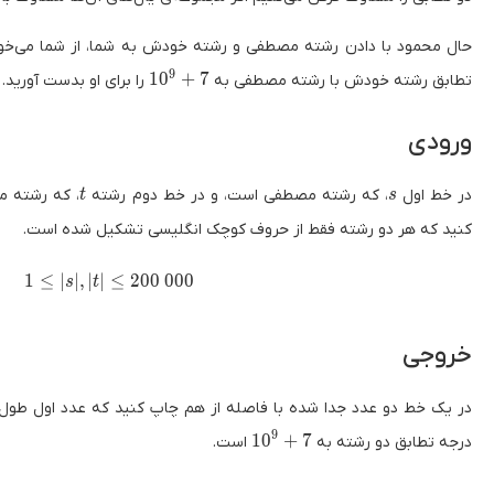
حال محمود با دادن رشته مصطفی و رشته خودش به شما، از شما می‌خوا
10^9 + 7
9
1
0
+
7
تطابق رشته خودش با رشته مصطفی به
را برای او بدست آورید.
ورودی
t
s
در خط اول
، که رشته مصطفی است، و در خط دوم رشته
، که رشته م
t
s
کنید که هر دو رشته‌ فقط از حروف کوچک انگلیسی تشکیل شده است.
1 \le |s| , |t| \le 200\ 000
1
≤
∣
∣
,
∣
∣
≤
2
0
0
0
0
0
s
t
خروجی
در یک خط دو عدد جدا شده با فاصله از هم چاپ کنید که عدد اول طول ت
10^9 + 7
9
1
0
+
7
درجه تطابق دو رشته به
است.