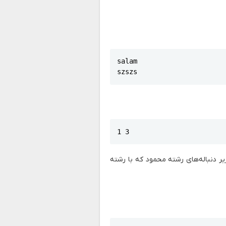
salam

szszs
1 3
زیر دنباله‌های رشته محمود که با رشته