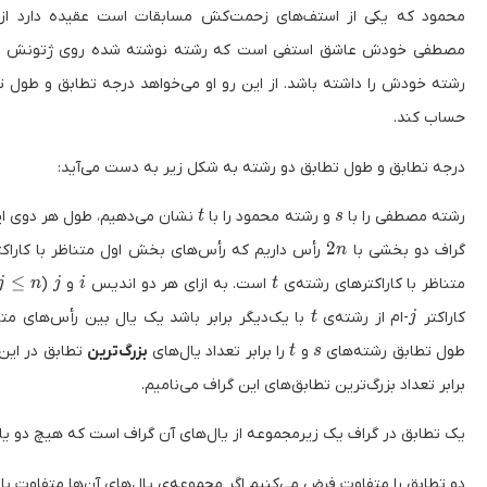
محمود که یکی از استف‌های زحمت‌کش مسابقات است عقیده دارد ا
مصطفی خودش عاشق استفی است که رشته نوشته شده روی ژتونش بیش
رشته خودش را داشته باشد. از این رو او می‌خواهد درجه تطابق و طول 
حساب کند.
درجه تطابق و طول تطابق دو رشته به شکل زیر به دست می‌آید:
t
s
رشته مصطفی را با
و رشته محمود را با
نشان می‌دهیم، طول هر دوی این
t
s
2n
2
گراف دو بخشی با
رأس داریم که رأس‌های بخش اول متناظر با کاراک
n
1 \le i, j \le n
j
i
t
≤
متناظر با کاراکترهای رشته‌ی
است. به ازای هر دو اندیس
و
(
j
n
j
i
t
t
j
کاراکتر
-ام از رشته‌ی
با یک‌دیگر برابر باشد یک یال بین رأس‌های متنا
t
j
t
s
طول تطابق رشته‌های
و
را برابر تعداد یال‌های
بزرگ‌ترین
تطابق در این
t
s
برابر تعداد بزرگ‌ترین تطابق‌های این گراف می‌نامیم.
یک تطابق در گراف یک زیرمجموعه از یال‌های آن گراف است که هیچ دو یال
دو تطابق را متفاوت فرض می‌کنیم اگر مجموعه‌ی یال‌های آن‌ها متفاوت با