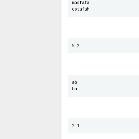
mostafa

estafah
5 2
ab

ba
2 1