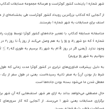
شهر شماره ۱ پایتخت کشور کوئراست و هرساله مجموعه مسابقات کدکاپ در این شهر برگزار می‌شود.
از آنجایی که کدکاپ بزرگترین رویداد کشور کوئراست طی بخشنامه‌ای از
استف برای مسابقات به شهر شماره ۱ بفرستند.
متاسفانه مسابقه کدکاپ با تعمیر جاده‌های کشور کوئرا توسط وزارت را
r_i
l_i
y_i
x_i
i
شماره
که دو شهر
و
را به هم وصل می‌کند از روز
تا روز
در 
r
l
y
x
i
i
i
i
i
l_i \le k \le r_i
x_i
k
≤
وجود ندارد. (یعنی اگر در روز
‌ ام به شهر
برسیم به طوری که
k
r
x
k
i
i
y_i
بتوانیم به شهر
برویم)
y
i
به دلیل پیشرفت فناوری‌های ترابری در کشور کوئرا مدت زمانی که طول 
شرط باز بودن آن) به صفر ثانیه رسیده‌است. یعنی در طول سفر از یک ش
معطل شدن ما می‌شود بسته بودن جاده‌‌ها است.
حال مصطفی می‌خواهد بداند به ازای هر شهر، استف‌هایی که آن شهر بر
برگزاری مسابقات یعنی شهر ۱ می‌رسند. از آنجایی ک
مسئولیت خطیر را به شما می‌سپرد.