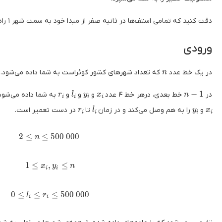
دقت کنید که تمامی استف‌ها در ثانیه‌ صفر از مبدا خود به سمت شهر ۱ راه می‌افتند.
ورودی
n
در یک خط عدد
که تعداد شهرهای کشور کوئراست به شما داده می‌شود.
n
r_i
l_i
y_i
x_i
n - 1
−
1
در
خط بعدی، درهر خط ۴ عدد
و
و
و
به شما داده می‌شود
r
l
y
x
n
i
i
i
i
r_i
l_i
y_i
x_
و
را به هم وصل می‌کند و در زمان
تا
در دست تعمیر است.
r
l
y
x
i
i
i
i
2 \le n \le 500 \ 000
2
≤
≤
5
0
0
0
0
0
n
1 \le x_i , y_i \le n
1
≤
,
≤
x
y
n
i
i
0 \le l_i \le r_i \le 500 \ 000
0
≤
≤
≤
5
0
0
0
0
0
l
r
i
i