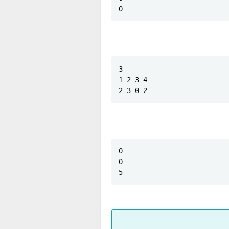
0
3

1 2 3 4

2 3 0 2
0

0

5